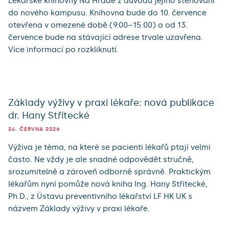
Lékařské knihovny Na Hradě z důvodu jejího stěhování
do nového kampusu. Knihovna bude do 10. července
otevřena v omezené době (9:00–15:00) a od 13.
července bude na stávající adrese trvale uzavřena.
Více informací po rozkliknutí.
Základy výživy v praxi lékaře: nová publikace
dr. Hany Střítecké
24. ČERVNA 2026
Výživa je téma, na které se pacienti lékařů ptají velmi
často. Ne vždy je ale snadné odpovědět stručně,
srozumitelně a zároveň odborně správně. Praktickým
lékařům nyní pomůže nová kniha Ing. Hany Střítecké,
Ph.D., z Ústavu preventivního lékařství LF HK UK s
názvem Základy výživy v praxi lékaře.