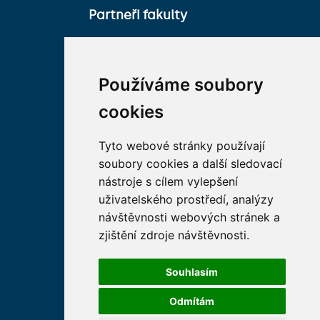
Partneři fakulty
Univerzita Karlova
Fakultní nemocnice HK
Používáme soubory
Farmaceutická fakulta v
cookies
Hradci Králové Univerzity
Karlovy
Tyto webové stránky používají
Vojenská lékařská fakulta
soubory cookies a další sledovací
Univerzity Obrany
nástroje s cílem vylepšení
Studentské spolky na LF
uživatelského prostředí, analýzy
HK
návštěvnosti webových stránek a
Asociace děkanů
zjištění zdroje návštěvnosti.
lékařských fakult ČR
Souhlasím
Odmítám