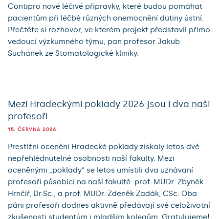
Contipro nové léčivé přípravky, které budou pomáhat
pacientům při léčbě různých onemocnění dutiny ústní.
Přečtěte si rozhovor, ve kterém projekt představil přímo
vedoucí výzkumného týmu, pan profesor Jakub
Suchánek ze Stomatologické kliniky.
Mezi Hradeckými poklady 2026 jsou i dva naši
profesoři
15. ČERVNA 2026
Prestižní ocenění Hradecké poklady získaly letos dvě
nepřehlédnutelné osobnosti naší fakulty. Mezi
oceněnými „poklady“ se letos umístili dva uznávaní
profesoři působící na naší fakultě: prof. MUDr. Zbyněk
Hrnčíř, Dr.Sc., a prof. MUDr. Zdeněk Zadák, CSc. Oba
páni profesoři dodnes aktivně předávají své celoživotní
zkušenosti studentům i mladším kolegům. Gratulujeme!