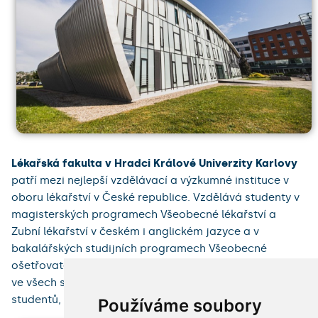
Lékařská fakulta v Hradci Králové Univerzity Karlovy
patří mezi nejlepší vzdělávací a výzkumné instituce v
oboru lékařství v České republice. Vzdělává studenty v
magisterských programech Všeobecné lékařství a
Zubní lékařství v českém i anglickém jazyce a v
bakalářských studijních programech Všeobecné
ošetřovatelství a Porodní asistence. Na fakultě studuje
ve všech studijních programech více než 1 800
studentů, z nichž asi pětina je ze zahraniční.
Používáme soubory