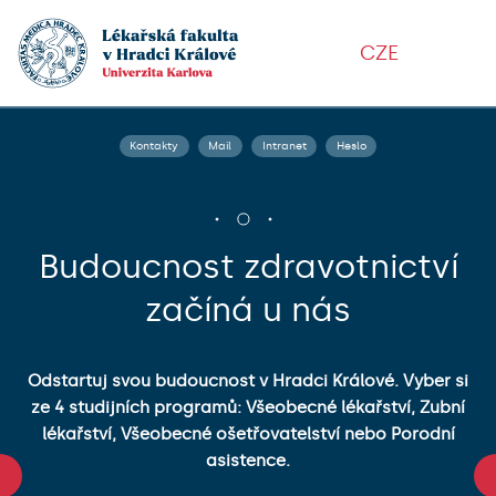
CZE
Kontakty
Mail
Intranet
Heslo
Budoucnost zdravotnictví
začíná u nás
te
.
Un
Odstartuj svou budoucnost v Hradci Králové. Vyber si
–
ze 4 studijních programů: Všeobecné lékařství, Zubní
lékařství, Všeobecné ošetřovatelství nebo Porodní
h
s
asistence.