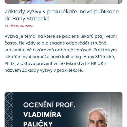
Základy výživy v praxi lékaře: nová publikace
dr. Hany Střítecké
24. ČERVNA 2026
Výživa je téma, na které se pacienti lékařů ptají velmi
často. Ne vždy je ale snadné odpovědět stručně,
srozumitelně a zároveň odborně správně. Praktickým
lékařům nyní pomůže nová kniha Ing. Hany Střítecké,
Ph.D., z Ústavu preventivního lékařství LF HK UK s
názvem Základy výživy v praxi lékaře.