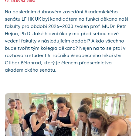
12. ČERVNA 2026
Na posledním dubnovém zasedání Akademického
senátu LF HK UK byl kandidátem na funkci děkana naší
fakulty pro období 2026–2030 zvolen prof. MUDr. Petr
Hejna, Ph.D. Jaké hlavní úkoly má před sebou nové
vedení fakulty v následujícím období? A kdo všechno
bude tvořit tým kolegia děkana? Nejen na to se ptal v
rozhovoru student 5. ročníku Všeobecného lékařství
Ctibor Bělohrad, který je členem předsednictva
akademického senátu.