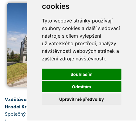
cookies
Tyto webové stránky používají
soubory cookies a další sledovací
nástroje s cílem vylepšení
uživatelského prostředí, analýzy
návštěvnosti webových stránek a
zjištění zdroje návštěvnosti.
Souhlasím
Odmítám
Upravit mé předvolby
Vzdělávací a výzkumné centrum Univerzity Karlovy v
Hradci Králové
vzniká v blízkosti Fakultní nemocnice.
Společný kampus Lékařské a Farmaceutické fakulty
bude po dokončení v roce 2026 výjimečnou stavbou,
která zkvalitní podmínky pro rozvoj zdravotnických