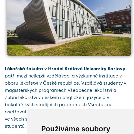
Lékařská fakulta v Hradci Králové Univerzity Karlovy
patří mezi nejlepší vzdělávací a výzkumné instituce v
oboru lékařství v České republice. Vzdělává studenty v
magisterských programech Všeobecné lékařství a
Zubní lékařství v českém i anglickém jazyce a v
bakalářských studijních programech Všeobecné
ošetřovatelství a Porodní asistence. Na fakultě studuje
ve všech studijních programech více než 1 800
studentů, z nichž asi pětina je ze zahraniční.
Používáme soubory