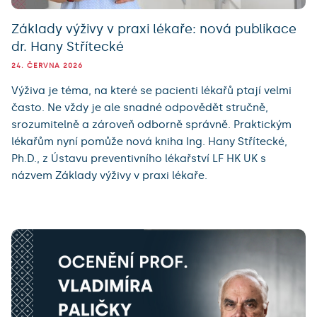
Základy výživy v praxi lékaře: nová publikace
dr. Hany Střítecké
24. ČERVNA 2026
Výživa je téma, na které se pacienti lékařů ptají velmi
často. Ne vždy je ale snadné odpovědět stručně,
srozumitelně a zároveň odborně správně. Praktickým
lékařům nyní pomůže nová kniha Ing. Hany Střítecké,
Ph.D., z Ústavu preventivního lékařství LF HK UK s
názvem Základy výživy v praxi lékaře.