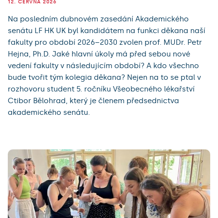
12. ČERVNA 2026
Na posledním dubnovém zasedání Akademického
senátu LF HK UK byl kandidátem na funkci děkana naší
fakulty pro období 2026–2030 zvolen prof. MUDr. Petr
Hejna, Ph.D. Jaké hlavní úkoly má před sebou nové
vedení fakulty v následujícím období? A kdo všechno
bude tvořit tým kolegia děkana? Nejen na to se ptal v
rozhovoru student 5. ročníku Všeobecného lékařství
Ctibor Bělohrad, který je členem předsednictva
akademického senátu.