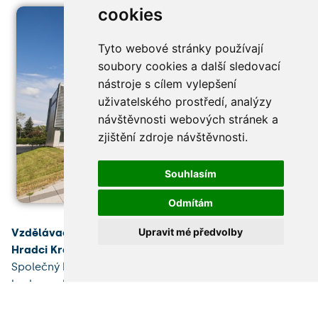
cookies
Tyto webové stránky používají
soubory cookies a další sledovací
nástroje s cílem vylepšení
uživatelského prostředí, analýzy
návštěvnosti webových stránek a
zjištění zdroje návštěvnosti.
Souhlasím
Odmítám
Upravit mé předvolby
Vzdělávací a výzkumné centrum Univerzity Karlovy v
Hradci Králové
vzniká v blízkosti Fakultní nemocnice.
Společný kampus Lékařské a Farmaceutické fakulty
bude po dokončení v roce 2026 výjimečnou stavbou,
která zkvalitní podmínky pro rozvoj zdravotnických