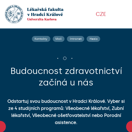
CZE
Kontakty
Mail
Intranet
Heslo
Budoucnost zdravotnictví
začíná u nás
te
.
Un
Odstartuj svou budoucnost v Hradci Králové. Vyber si
–
ze 4 studijních programů: Všeobecné lékařství, Zubní
lékařství, Všeobecné ošetřovatelství nebo Porodní
h
s
asistence.