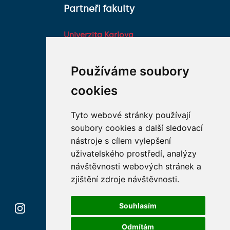
Partneři fakulty
Univerzita Karlova
Fakultní nemocnice HK
Farmaceutická fakulta v
Používáme soubory
Hradci Králové Univerzity
cookies
Karlovy
Vojenská lékařská fakulta
Tyto webové stránky používají
Univerzity Obrany
soubory cookies a další sledovací
Studentské spolky na LF
nástroje s cílem vylepšení
HK
uživatelského prostředí, analýzy
Asociace děkanů
návštěvnosti webových stránek a
lékařských fakult ČR
zjištění zdroje návštěvnosti.
Souhlasím
Odmítám