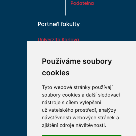
Podatelna
Partneři fakulty
Univerzita Karlova
Fakultní nemocnice HK
Farmaceutická fakulta v
Používáme soubory
Hradci Králové Univerzity
cookies
Karlovy
Vojenská lékařská fakulta
Tyto webové stránky používají
Univerzity Obrany
soubory cookies a další sledovací
Studentské spolky na LF
nástroje s cílem vylepšení
HK
uživatelského prostředí, analýzy
Asociace děkanů
návštěvnosti webových stránek a
lékařských fakult ČR
zjištění zdroje návštěvnosti.