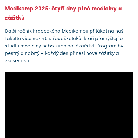
Medikemp 2025: čtyři dny plné medicíny a
zážitků
Další ročník hradeckého Medikempu přilákal na naši
fakultu více než 40 středoškoláků, kteří přemýšlejí o
studiu medicíny nebo zubního lékařství. Program byl
pestrý a nabitý – každý den přinesl nové zážitky a
zkušenosti.