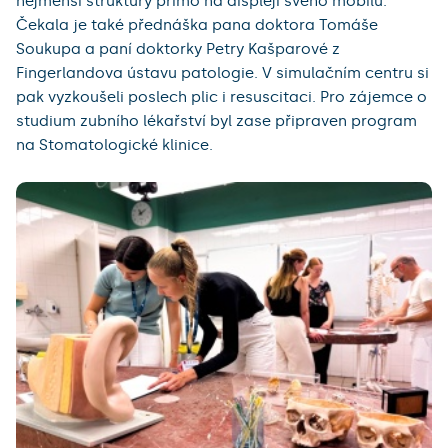
nejmenší struktury přímo na displeji svého mobilu.
Čekala je také přednáška pana doktora Tomáše
Soukupa a paní doktorky Petry Kašparové z
Fingerlandova ústavu patologie. V simulačním centru si
pak vyzkoušeli poslech plic i resuscitaci. Pro zájemce o
studium zubního lékařství byl zase připraven program
na Stomatologické klinice.