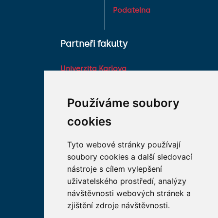
Podatelna
Partneři fakulty
Univerzita Karlova
Fakultní nemocnice HK
Farmaceutická fakulta v
Používáme soubory
Hradci Králové Univerzity
cookies
Karlovy
Vojenská lékařská fakulta
Tyto webové stránky používají
Univerzity Obrany
soubory cookies a další sledovací
Studentské spolky na LF
nástroje s cílem vylepšení
HK
uživatelského prostředí, analýzy
Asociace děkanů
návštěvnosti webových stránek a
lékařských fakult ČR
zjištění zdroje návštěvnosti.