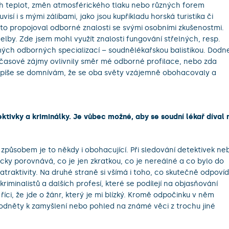
ých teplot, změn atmosférického tlaku nebo různých forem
isí i s mými zálibami, jako jsou kupříkladu horská turistika či
sto propojoval odborné znalosti se svými osobními zkušenostmi.
řelby. Zde jsem mohl využít znalosti fungování střelných, resp.
 mých odborných specializací – soudnělékařskou balistikou. Dodn
nočasové zájmy ovlivnily směr mé odborné profilace, nebo zda
Spíše se domnívám, že se oba světy vzájemně obohacovaly a
tivky a kriminálky. Je vůbec možné, aby se soudní lékař díval 
 způsobem je to někdy i obohacující.
Při sledování detektivek ne
cky porovnává, co je jen zkratkou, co je nereálné a co bylo do
traktivity. Na druhé straně si všímá i toho, co skutečně odpoví
riminalistů a dalších profesí, které se podílejí na objasňování
íci, že jde o žánr, který je mi blízký. Kromě odpočinku v něm
odněty k zamyšlení nebo pohled na známé věci z trochu jiné