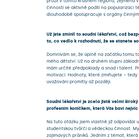
prožil v tomto krásném regionu, zejména v
činnosti se aktivně podílí na popularizaci t
dlouhodobě spolupracuje s orgány činnými 
Už jste zmínil to soudní lékařství, což bez
to, co vedlo k rozhodnutí, že se stanete 
Domnívám se, že úplně na začátku tomu ta
mého dětství. Už na druhém stupni základní
mám určité předpoklady a snad i talent. P
motivací. Hodnoty, které zmiňujete – tedy
uvažování promítly až později.
Soudní lékařství je zcela jistě velmi širok
profesním koníčkem, která Vás baví nejvíc
Na tuto otázku jsem vlastně již odpovídal 
studentskou tvůrčí a vědeckou činnost. Mys
zajímavých průniků. Jedním z témat, která