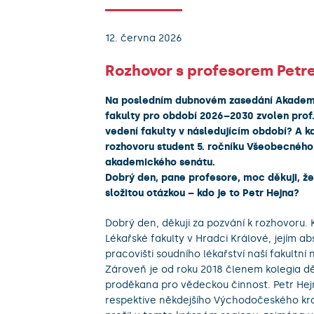
12. června 2026
Rozhovor s profesorem Petr
Na posledním dubnovém zasedání Akademic
fakulty pro období 2026–2030 zvolen prof.
vedení fakulty v následujícím období? A k
rozhovoru student 5. ročníku Všeobecného 
akademického senátu.
Dobrý den, pane profesore, moc děkuji, že
složitou otázkou – kdo je to Petr Hejna?
Dobrý den, děkuji za pozvání k rozhovoru.
Lékařské fakulty v Hradci Králové, jejím 
pracovišti soudního lékařství naší fakultn
Zároveň je od roku 2018 členem kolegia dě
proděkana pro vědeckou činnost.
Petr He
respektive někdejšího Východočeského kraje