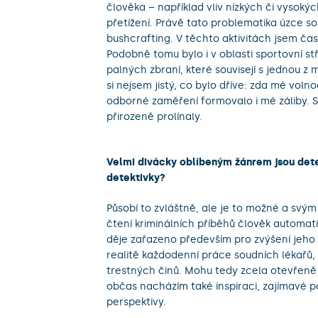
člověka – například vliv nízkých či vysok
přetížení. Právě tato problematika úzce souv
bushcrafting. V těchto aktivitách jsem ča
Podobně tomu bylo i v oblasti sportovní st
palných zbraní, které souvisejí s jednou z
si nejsem jistý, co bylo dříve: zda mé vol
odborné zaměření formovalo i mé záliby. 
přirozeně prolínaly.
Velmi divácky oblíbeným žánrem jsou detek
detektivky?
Působí to zvláštně, ale je to možné a svým
čtení kriminálních příběhů člověk automati
děje zařazeno především pro zvýšení jeho a
realitě každodenní práce soudních lékařů, k
trestných činů. Mohu tedy zcela otevřeně ř
občas nacházím také inspiraci, zajímavé p
perspektivy.