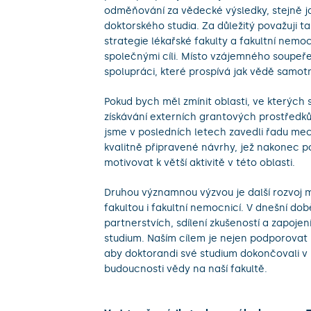
odměňování za vědecké výsledky, stejně j
doktorského studia. Za důležitý považuji t
strategie lékařské fakulty a fakultní nemoc
společnými cíli. Místo vzájemného soupeřen
spolupráci, které prospívá jak vědě samotné
Pokud bych měl zmínit oblasti, ve kterých
získávání externích grantových prostředků
jsme v posledních letech zavedli řadu mec
kvalitně připravené návrhy, jež nakonec p
motivovat k větší aktivitě v této oblasti.
Druhou významnou výzvou je další rozvoj m
fakultou i fakultní nemocnicí. V dnešní do
partnerstvích, sdílení zkušeností a zapojen
studium. Naším cílem je nejen podporovat k
aby doktorandi své studium dokončovali v p
budoucnosti vědy na naší fakultě.