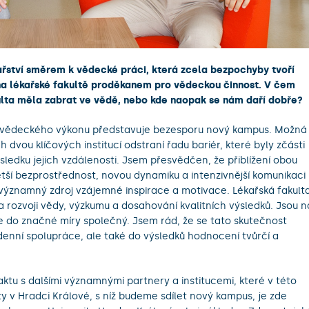
ařství směrem k vědecké práci, která zcela bezpochyby tvoří
 na lékařské fakultě proděkanem pro vědeckou činnost. V čem
akulta měla zabrat ve vědě, nebo kde naopak se nám daří dobře?
aci vědeckého výkonu představuje bezesporu nový kampus. Možná
ch dvou klíčových institucí odstraní řadu bariér, které byly zčásti
ledku jejich vzdálenosti. Jsem přesvědčen, že přiblížení obou
ětší bezprostřednost, novou dynamiku a intenzivnější komunikaci
významný zdroj vzájemné inspirace a motivace. Lékařská fakulta
 rozvoji vědy, výzkumu a dosahování kvalitních výsledků. Jsou n
e do značné míry společný. Jsem rád, že se tato skutečnost
denní spolupráce, ale také do výsledků hodnocení tvůrčí a
tu s dalšími významnými partnery a institucemi, které v této
ty v Hradci Králové, s níž budeme sdílet nový kampus, je zde