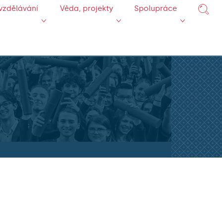
vzdělávání
Věda, projekty
Spolupráce