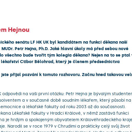
em Hejnou
kého senátu LF HK UK byl kandidátem na funkci děkana naší
 MUDr. Petr Hejna, Ph.D. Jaké hlavní úkoly má před sebou nové
do všechno bude tvořit tým kolegia děkana? Nejen na to se ptal 
lékařství Ctibor Bělohrad, který je členem předsednictva
 jste přijal pozvání k tomuto rozhovoru. Začnu hned takovou vel
 K odpovědi na vaši první otázku: Petr Hejna je bývalým student
absolventem a v současné době soudním lékařem, který působí na
í nemocnice a lékařské fakulty od roku 2003 až do současnosti.
kana Lékařské fakulty v Hradci Králové, v němž zastává funkci
jna je hrdým a spokojeným obyvatelem Královéhradeckého kraje
. Narodil se v roce 1979 v Chrudimi a prakticky celý svůj život