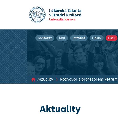
Kontakty
Mail
Intranet
Heslo
ENG
Aktuality
Rozhovor s profesorem Petrem
Aktuality