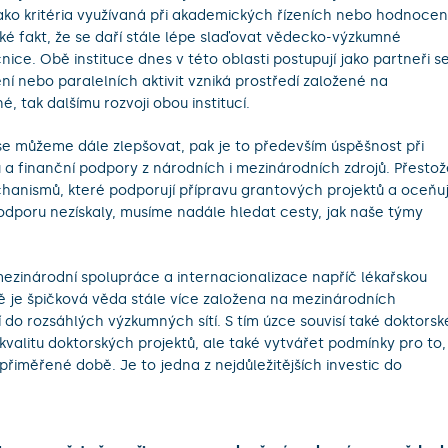
ako kritéria využívaná při akademických řízeních nebo hodnocen
aké fakt, že se daří stále lépe slaďovat vědecko-výzkumné
nice. Obě instituce dnes v této oblasti postupují jako partneři s
í nebo paralelních aktivit vzniká prostředí založené na
, tak dalšímu rozvoji obou institucí.
 se můžeme dále zlepšovat, pak je to především úspěšnost při
 a finanční podpory z národních i mezinárodních zdrojů. Přestož
hanismů, které podporují přípravu grantových projektů a oceňují
odporu nezískaly, musíme nadále hledat cesty, jak naše týmy
ezinárodní spolupráce a internacionalizace napříč lékařskou
bě je špičková věda stále více založena na mezinárodních
í do rozsáhlých výzkumných sítí. S tím úzce souvisí také doktorsk
valitu doktorských projektů, ale také vytvářet podmínky pro to,
řiměřené době. Je to jedna z nejdůležitějších investic do