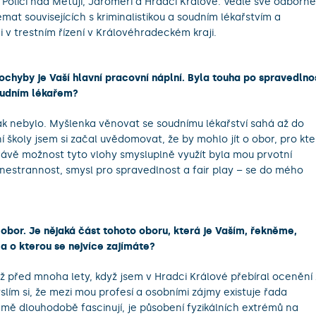
 Polici nad Metují, Jaroměři a Hradci Králové. Vedle své odborné
émat souvisejících s kriminalistikou a soudním lékařstvím a
v trestním řízení v Královéhradeckém kraji.
pochyby je Vaší hlavní pracovní náplní. Byla touha po spravedlno
soudním lékařem?
k nebylo. Myšlenka věnovat se soudnímu lékařství sahá až do
 školy jsem si začal uvědomovat, že by mohlo jít o obor, pro kte
rávě možnost tyto vlohy smysluplně využít byla mou prvotní
 nestrannost, smysl pro spravedlnost a fair play – se do mého
ý obor. Je nějaká část tohoto oboru, která je Vaším, řekněme,
 a o kterou se nejvíce zajímáte?
už před mnoha lety, když jsem v Hradci Králové přebíral ocenění
lím si, že mezi mou profesí a osobními zájmy existuje řada
 mě dlouhodobě fascinují, je působení fyzikálních extrémů na