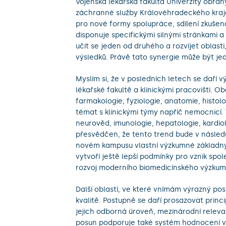
Vojenská lékařská fakulta Univerzity obran
záchranné služby Královéhradeckého kraje. 
pro nové formy spolupráce, sdílení zkušen
disponuje specifickými silnými stránkam
učit se jeden od druhého a rozvíjet oblas
výsledků. Právě tato synergie může být je
Myslím si, že v posledních letech se daří
lékařské fakultě a klinickými pracovišti. Ob
farmakologie, fyziologie, anatomie, histol
témat s klinickými týmy napříč nemocnicí. V
neurověd, imunologie, hepatologie, kardio
přesvědčen, že tento trend bude v následuj
novém kampusu vlastní výzkumné základny 
vytvoří ještě lepší podmínky pro vznik spo
rozvoj moderního biomedicínského výzkum
Další oblastí, ve které vnímám výrazný 
kvalitě. Postupně se daří prosazovat princi
jejich odborná úroveň, mezinárodní releva
posun podporuje také systém hodnocení vědy