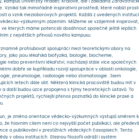
y, kampus Univerzity Hradec Králové, ale i základna Zdravotnick
Vzniká tak mimořádně inspirativní prostředí, které nabízí prost
ostí a vznik mezioborových projektů. Každá z uvedených institucí
i a vědecko-výzkumným zázemím. Můžeme se vzájemně inspirovat,
ti, ve kterých máme potenciál dosáhnout společně ještě lepších
dním z největších přínosů nového kampusu.
 významně prohlubovat spolupráci mezi teoretickými obory na
ory, jako jsou lékařská biofyzika, biologie, biochemie,
ogie nebo preventivní lékařství, nacházejí stále více společných
elmi dobře se kupříkladu rozvíjí spolupráce v oblasti onkologie,
logie, pneumologie, radiologie nebo stomatologie. Jsem
ících letech dále sílit. Některá klinická pracoviště budou mít v
a další budou úzce propojena s týmy teoretických ústavů. To
lečných projektů, rychlejší přenos poznatků do klinické praxe a
u.
posun, je změna orientace vědecko-výzkumných výstupů směrem 
p, že hlavním cílem není co nejvyšší počet publikací, ale předev
nce a publikování v prestižních vědeckých časopisech. Tento
 v obou institucích. Stejnou filozofii odráží i systém