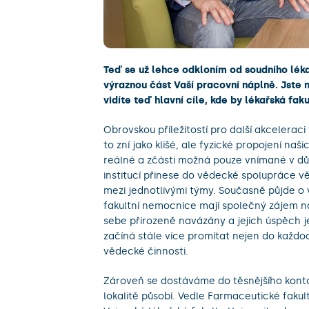
Teď se už lehce odkloním od soudního lék
výraznou část Vaší pracovní náplně. Jste
vidíte teď hlavní cíle, kde by lékařská f
Obrovskou příležitostí pro další akceler
to zní jako klišé, ale fyzické propojení naši
reálné a zčásti možná pouze vnímané v důs
institucí přinese do vědecké spolupráce v
mezi jednotlivými týmy. Současně půjde o 
fakultní nemocnice mají společný zájem na
sebe přirozeně navázány a jejich úspěch j
začíná stále více promítat nejen do každo
vědecké činnosti.
Zároveň se dostáváme do těsnějšího kontak
lokalitě působí. Vedle Farmaceutické fakul