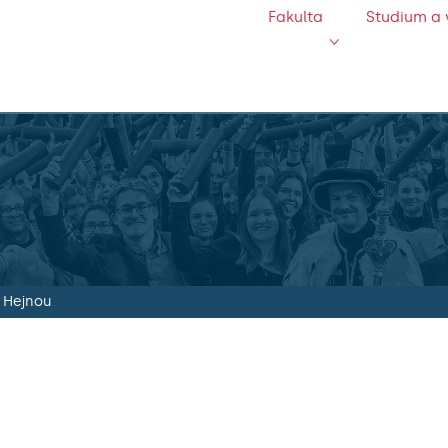
Fakulta
Studium a 
 Hejnou