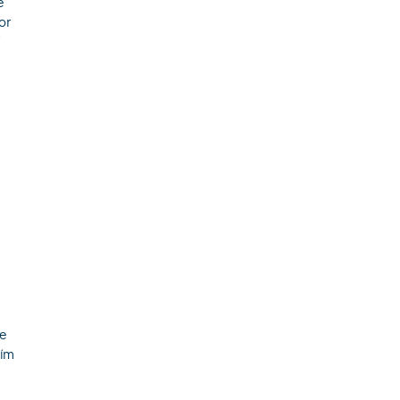
é
or
ke
ším