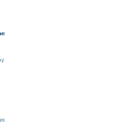
sti
rý
 za