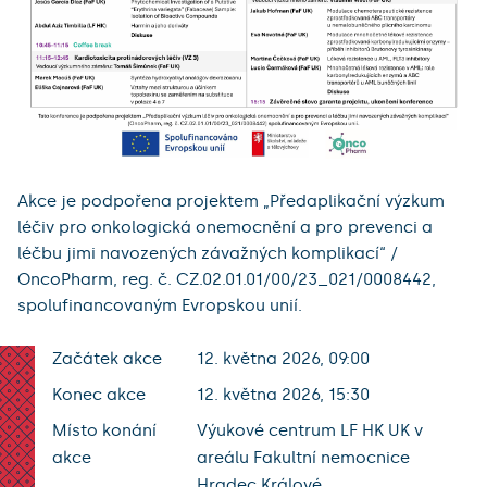
Akce je podpořena projektem „Předaplikační výzkum
léčiv pro onkologická onemocnění a pro prevenci a
léčbu jimi navozených závažných komplikací“ /
OncoPharm, reg. č. CZ.02.01.01/00/23_021/0008442,
spolufinancovaným Evropskou unií.
Začátek akce
12. května 2026, 09:00
Konec akce
12. května 2026, 15:30
Místo konání
Výukové centrum LF HK UK v
akce
areálu Fakultní nemocnice
Hradec Králové.