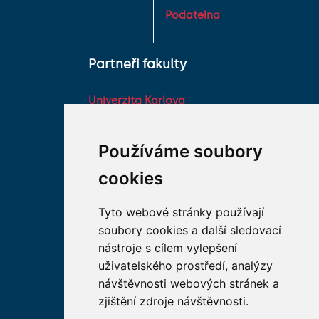
Podatelna
Partneři fakulty
Univerzita Karlova
Fakultní nemocnice HK
Farmaceutická fakulta v
Používáme soubory
Hradci Králové Univerzity
cookies
Karlovy
Vojenská lékařská fakulta
Tyto webové stránky používají
Univerzity Obrany
soubory cookies a další sledovací
Studentské spolky na LF
nástroje s cílem vylepšení
HK
uživatelského prostředí, analýzy
Asociace děkanů
návštěvnosti webových stránek a
lékařských fakult ČR
zjištění zdroje návštěvnosti.