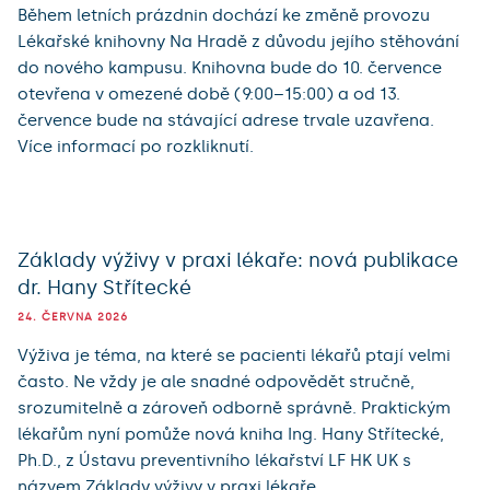
Během letních prázdnin dochází ke změně provozu
Lékařské knihovny Na Hradě z důvodu jejího stěhování
do nového kampusu. Knihovna bude do 10. července
otevřena v omezené době (9:00–15:00) a od 13.
července bude na stávající adrese trvale uzavřena.
Více informací po rozkliknutí.
Základy výživy v praxi lékaře: nová publikace
dr. Hany Střítecké
24. ČERVNA 2026
Výživa je téma, na které se pacienti lékařů ptají velmi
často. Ne vždy je ale snadné odpovědět stručně,
srozumitelně a zároveň odborně správně. Praktickým
lékařům nyní pomůže nová kniha Ing. Hany Střítecké,
Ph.D., z Ústavu preventivního lékařství LF HK UK s
názvem Základy výživy v praxi lékaře.