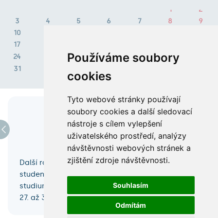
1
2
3
4
5
6
7
8
9
10
11
12
13
14
15
16
17
18
19
20
21
22
23
Používáme soubory
24
25
26
27
28
29
30
31
cookies
Tyto webové stránky používají
soubory cookies a další sledovací
nástroje s cílem vylepšení
Medikemp 2026
uživatelského prostředí, analýzy
27. srpna 2026 – 30. srpna 2026
návštěvnosti webových stránek a
zjištění zdroje návštěvnosti.
Další ročník našeho hradeckého Medikempu pro
studenty středních škol, kteří mají zájem o
Souhlasím
studium medicíny, se bude konat ve dnech
27. až 30. srpna 2026.
Odmítám