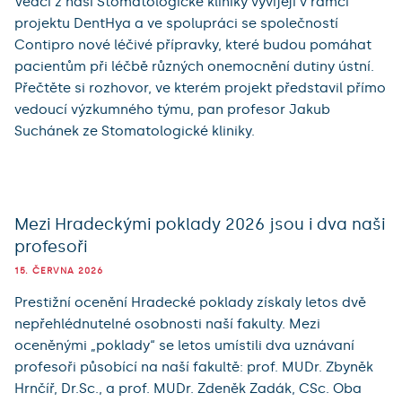
Vědci z naší Stomatologické kliniky vyvíjejí v rámci
projektu DentHya a ve spolupráci se společností
Contipro nové léčivé přípravky, které budou pomáhat
pacientům při léčbě různých onemocnění dutiny ústní.
Přečtěte si rozhovor, ve kterém projekt představil přímo
vedoucí výzkumného týmu, pan profesor Jakub
Suchánek ze Stomatologické kliniky.
Mezi Hradeckými poklady 2026 jsou i dva naši
profesoři
15. ČERVNA 2026
Prestižní ocenění Hradecké poklady získaly letos dvě
nepřehlédnutelné osobnosti naší fakulty. Mezi
oceněnými „poklady“ se letos umístili dva uznávaní
profesoři působící na naší fakultě: prof. MUDr. Zbyněk
Hrnčíř, Dr.Sc., a prof. MUDr. Zdeněk Zadák, CSc. Oba