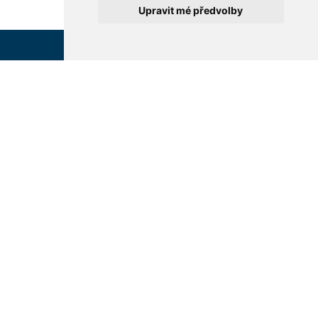
Upravit mé předvolby
Rychlé odkazy
Kontakt
Studijní programy
Lékařská fakulta v Hradci
Pracoviště fakulty
Králové
Lékařská knihovna
Univerzity Karlovy
Kariéra
Šimkova 870
Výstavba nového
500 03 Hradec Králové
kampusu
IČO: 00216208
Veřejné zakázky
DIČ: CZ00216208
Kontakt pro média
Tel.:
495 816 111
E-mail:
dekanats@lfhk.cuni.cz
Podatelna