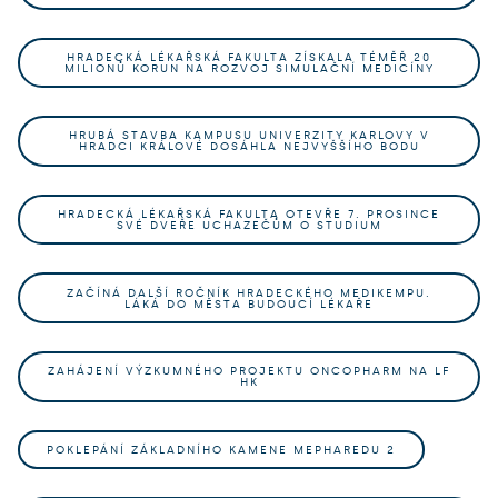
HRADECKÁ LÉKAŘSKÁ FAKULTA ZÍSKALA TÉMĚŘ 20
MILIONŮ KORUN NA ROZVOJ SIMULAČNÍ MEDICÍNY
HRUBÁ STAVBA KAMPUSU UNIVERZITY KARLOVY V
HRADCI KRÁLOVÉ DOSÁHLA NEJVYŠŠÍHO BODU
HRADECKÁ LÉKAŘSKÁ FAKULTA OTEVŘE 7. PROSINCE
SVÉ DVEŘE UCHAZEČŮM O STUDIUM
ZAČÍNÁ DALŠÍ ROČNÍK HRADECKÉHO MEDIKEMPU.
LÁKÁ DO MĚSTA BUDOUCÍ LÉKAŘE
ZAHÁJENÍ VÝZKUMNÉHO PROJEKTU ONCOPHARM NA LF
HK
POKLEPÁNÍ ZÁKLADNÍHO KAMENE MEPHAREDU 2