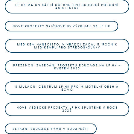
LF HK MÁ UNIKÁTNÍ UČEBNU PRO BUDOUCÍ PORODNÍ
ASISTENTKY
NOVÉ PROJEKTY ŠPIČKOVÉHO VÝZKUMU NA LF HK
MEDIKEM NANEČISTO. V HRADCI ZAČAL 5. ROČNÍK
MEDIKEMPU PRO STŘEDOŠKOLÁKY
PREZENČNÍ ZASEDÁNÍ PROJEKTU EDUCAGE NA LF HK –
KVĚTEN 2023
SIMULAČNÍ CENTRUM LF HK PRO MIMOTĚLNÍ OBĚH A
ECMO
NOVÉ VĚDECKÉ PROJEKTY LF HK SPUŠTĚNÉ V ROCE
2023
SETKÁNÍ EDUCAGE TÝMŮ V BUDAPEŠTI