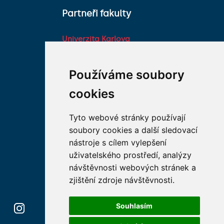
Partneři fakulty
Univerzita Karlova
Fakultní nemocnice HK
Farmaceutická fakulta v
Používáme soubory
Hradci Králové Univerzity
cookies
Karlovy
Vojenská lékařská fakulta
Tyto webové stránky používají
Univerzity Obrany
soubory cookies a další sledovací
Studentské spolky na LF
nástroje s cílem vylepšení
HK
uživatelského prostředí, analýzy
Asociace děkanů
návštěvnosti webových stránek a
lékařských fakult ČR
zjištění zdroje návštěvnosti.
Souhlasím