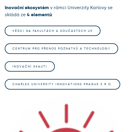
Inovační ekosystém
v rámci Univerzity Karlovy se
skládá ze
4 elementů
:
VĚDCI NA FAKULTÁCH A SOUČÁSTECH UK
CENTRUM PRO PŘENOS POZNATKŮ A TECHNOLOGIÍ
INOVAČNÍ SKAUTI
CHARLES UNIVERSITY INNOVATIONS PRAGUE S.R.O.