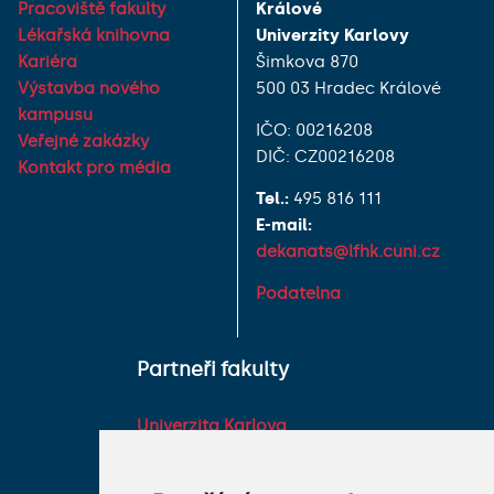
Pracoviště fakulty
Králové
Lékařská knihovna
Univerzity Karlovy
Kariéra
Šimkova 870
Výstavba nového
500 03 Hradec Králové
kampusu
IČO: 00216208
Veřejné zakázky
DIČ: CZ00216208
Kontakt pro média
Tel.:
495 816 111
E-mail:
dekanats@lfhk.cuni.cz
Podatelna
Partneři fakulty
Univerzita Karlova
Fakultní nemocnice HK
Farmaceutická fakulta v