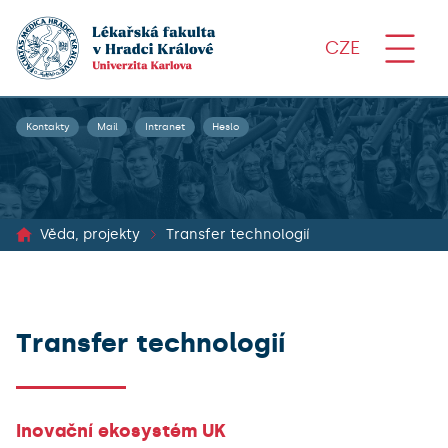
CZE
Kontakty
Mail
Intranet
Heslo
Věda, projekty
Transfer technologií
Transfer technologií
Inovační ekosystém UK