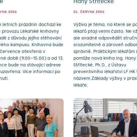
ě
Hany Střítecké
RVNA 2026
24. ČERVNA 2026
letních prázdnin dochází ke
Výživa je téma, na které se p
 provozu Lékařské knihovny
lékařů ptají velmi často. Ne v
dě z důvodu jejího stěhování
ale snadné odpovědět stručn
vého kampusu. Knihovna bude
srozumitelně a zároveň odbo
 července otevřena v
správně. Praktickým lékařům 
é době (9:00–15:00) a od 13.
pomůže nová kniha Ing. Hany
ce bude na stávající adrese
Střítecké, Ph.D., z Ústavu
 uzavřena. Více informací po
preventivního lékařství LF HK
nutí.
názvem Základy výživy v prax
lékaře.