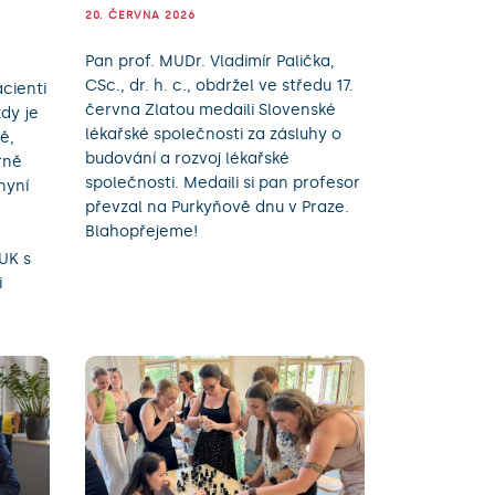
20. ČERVNA 2026
Pan prof. MUDr. Vladimír Palička,
CSc., dr. h. c., obdržel ve středu 17.
acienti
června Zlatou medaili Slovenské
ždy je
lékařské společnosti za zásluhy o
ě,
budování a rozvoj lékařské
rně
společnosti. Medaili si pan profesor
nyní
převzal na Purkyňově dnu v Praze.
Blahopřejeme!
 UK s
i