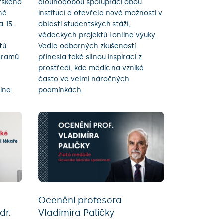
řského
dlouhodobou spolupráci obou
né
institucí a otevřela nové možnosti v
a 15.
oblasti studentských stáží,
vědeckých projektů i online výuky.
tů
Vedle odborných zkušeností
ogramů
přinesla také silnou inspiraci z
prostředí, kde medicína vzniká
často ve velmi náročných
ina.
podmínkách.
Ocenění profesora
dr.
Vladimíra Paličky