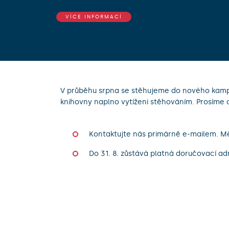
VÍCE INFORMACÍ
V průběhu srpna se stěhujeme do nového kampu
knihovny naplno vytíženi stěhováním. Prosíme 
Kontaktujte nás primárně e-mailem. Mě
Do 31. 8. zůstává platná doručovací ad