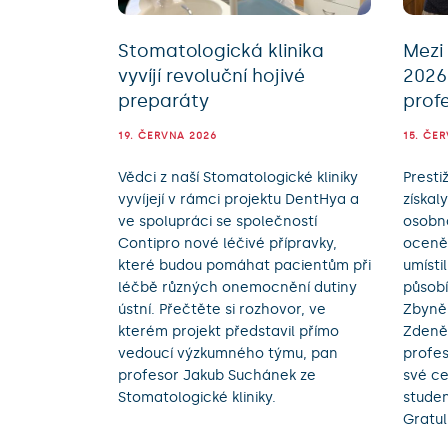
Stomatologická klinika
Mezi
vyvíjí revoluční hojivé
2026 
preparáty
profe
19. ČERVNA 2026
15. ČE
Vědci z naší Stomatologické kliniky
Presti
vyvíjejí v rámci projektu DentHya a
získal
ve spolupráci se společností
osobno
Contipro nové léčivé přípravky,
oceněn
které budou pomáhat pacientům při
umísti
léčbě různých onemocnění dutiny
působí
ústní. Přečtěte si rozhovor, ve
Zbyněk
kterém projekt představil přímo
Zdeně
vedoucí výzkumného týmu, pan
profes
profesor Jakub Suchánek ze
své ce
Stomatologické kliniky.
stude
Gratu