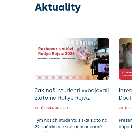
Aktuality
Jak naši studenti vybojovali
Inte
zlato na Rallye Rejvíz
Doct
31. ČERVENCE 2026
20. ČE
Tým našich studentů získal zlato na
Prezen
29. ročníku mezinárodní odborné
nápady