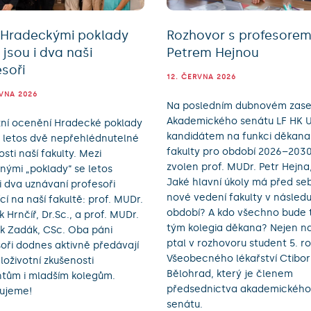
 Hradeckými poklady
Rozhovor s profesore
jsou i dva naši
Petrem Hejnou
soři
12. ČERVNA 2026
RVNA 2026
Na posledním dubnovém zase
Akademického senátu LF HK U
žní ocenění Hradecké poklady
kandidátem na funkci děkana
y letos dvě nepřehlédnutelné
fakulty pro období 2026–203
sti naší fakulty. Mezi
zvolen prof. MUDr. Petr Hejna,
ými „poklady“ se letos
Jaké hlavní úkoly má před se
li dva uznávaní profesoři
nové vedení fakulty v následu
cí na naší fakultě: prof. MUDr.
období? A kdo všechno bude t
 Hrnčíř, Dr.Sc., a prof. MUDr.
tým kolegia děkana? Nejen na
k Zadák, CSc. Oba páni
ptal v rozhovoru student 5. r
oři dodnes aktivně předávají
Všeobecného lékařství Ctibor
loživotní zkušenosti
Bělohrad, který je členem
ntům i mladším kolegům.
předsednictva akademického
lujeme!
senátu.