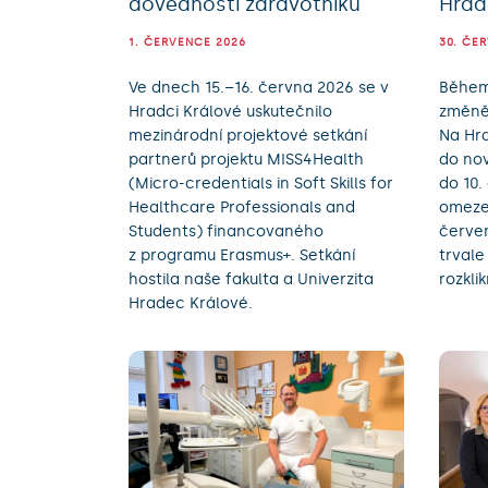
dovedností zdravotníků
Hrad
1. ČERVENCE 2026
30. ČE
Ve dnech 15.–16. června 2026 se v
Během 
Hradci Králové uskutečnilo
změně
mezinárodní projektové setkání
Na Hra
partnerů projektu MISS4Health
do no
(Micro-credentials in Soft Skills for
do 10.
Healthcare Professionals and
omezen
Students) financovaného
červen
z programu Erasmus+. Setkání
trvale
hostila naše fakulta a Univerzita
rozklik
Hradec Králové.