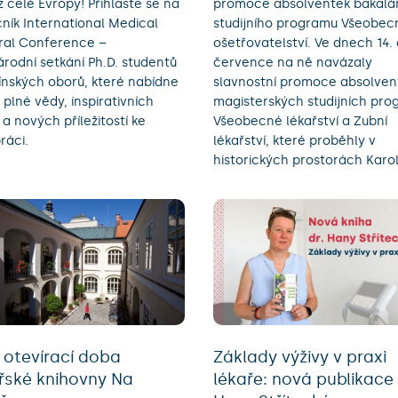
z celé Evropy! Přihlaste se na
promoce absolventek bakalá
čník International Medical
studijního programu Všeobec
ral Conference –
ošetřovatelství. Ve dnech 14. 
rodní setkání Ph.D. studentů
července na ně navázaly
nských oborů, které nabídne
slavnostní promoce absolven
y plné vědy, inspirativních
magisterských studijních pr
í a nových příležitostí ke
Všeobecné lékařství a Zubní
ráci.
lékařství, které proběhly v
historických prostorách Karol
í otevírací doba
Základy výživy v praxi
řské knihovny Na
lékaře: nová publikace 