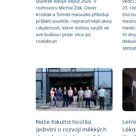
soutěže Rallye Rejvíz 2026. V
vědci 
rozhovoru Michal Žák, Oliver
23. ro
Krošlák a Tomáš Halouzka přibližují
Docto
průběh soutěže, nejnáročnější úkoly
meziná
i zkušenosti, které mohou využít ve
medicí
své budoucí praxi. Více po
tři dn
rozkliknutí.
diskus
spolup
Naše fakulta hostila
Letn
jednání o rozvoji měkkých
Léka