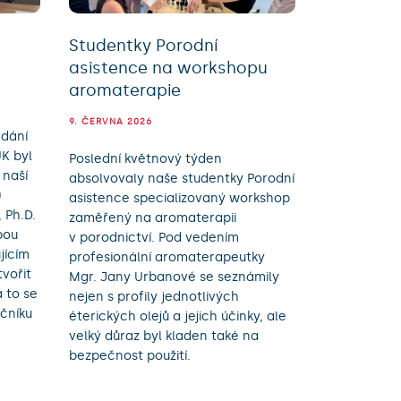
m
Studentky Porodní
asistence na workshopu
aromaterapie
9. ČERVNA 2026
dání
K byl
Poslední květnový týden
 naší
absolvovaly naše studentky Porodní
0
asistence specializovaný workshop
 Ph.D.
zaměřený na aromaterapii
bou
v porodnictví. Pod vedením
jícím
profesionální aromaterapeutky
vořit
Mgr. Jany Urbanové se seznámily
 to se
nejen s profily jednotlivých
očníku
éterických olejů a jejich účinky, ale
velký důraz byl kladen také na
bezpečnost použití.