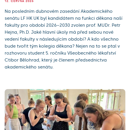
12. ČERVNA 2026
Na posledním dubnovém zasedání Akademického
senátu LF HK UK byl kandidátem na funkci děkana naší
fakulty pro období 2026–2030 zvolen prof. MUDr. Petr
Hejna, Ph.D. Jaké hlavní úkoly má před sebou nové
vedení fakulty v následujícím období? A kdo všechno
bude tvořit tým kolegia děkana? Nejen na to se ptal v
rozhovoru student 5. ročníku Všeobecného lékařství
Ctibor Bělohrad, který je členem předsednictva
akademického senátu.