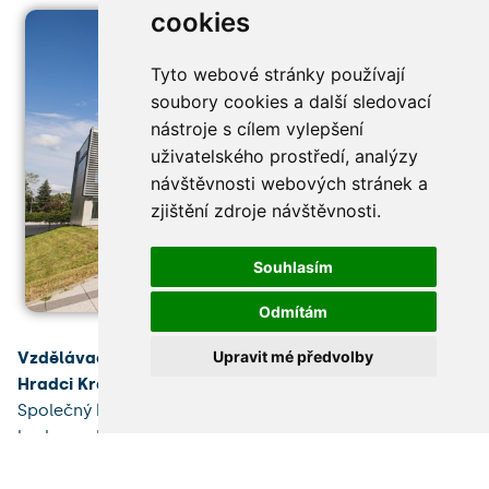
cookies
Tyto webové stránky používají
soubory cookies a další sledovací
nástroje s cílem vylepšení
uživatelského prostředí, analýzy
návštěvnosti webových stránek a
zjištění zdroje návštěvnosti.
Souhlasím
Odmítám
Upravit mé předvolby
Vzdělávací a výzkumné centrum Univerzity Karlovy v
Hradci Králové
vzniká v blízkosti Fakultní nemocnice.
Společný kampus Lékařské a Farmaceutické fakulty
bude po dokončení v roce 2026 výjimečnou stavbou,
která zkvalitní podmínky pro rozvoj zdravotnických