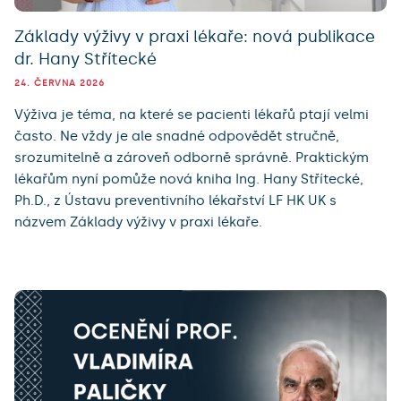
Základy výživy v praxi lékaře: nová publikace
dr. Hany Střítecké
24. ČERVNA 2026
Výživa je téma, na které se pacienti lékařů ptají velmi
často. Ne vždy je ale snadné odpovědět stručně,
srozumitelně a zároveň odborně správně. Praktickým
lékařům nyní pomůže nová kniha Ing. Hany Střítecké,
Ph.D., z Ústavu preventivního lékařství LF HK UK s
názvem Základy výživy v praxi lékaře.