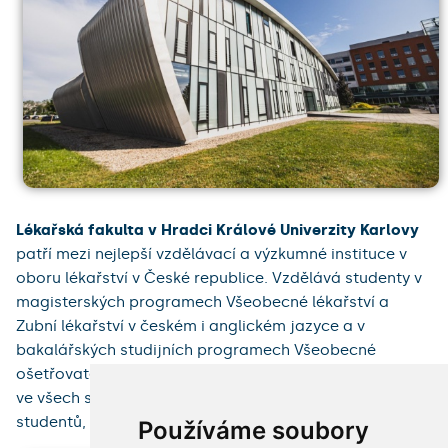
Lékařská fakulta v Hradci Králové Univerzity Karlovy
patří mezi nejlepší vzdělávací a výzkumné instituce v
oboru lékařství v České republice. Vzdělává studenty v
magisterských programech Všeobecné lékařství a
Zubní lékařství v českém i anglickém jazyce a v
bakalářských studijních programech Všeobecné
ošetřovatelství a Porodní asistence. Na fakultě studuje
ve všech studijních programech více než 1 800
studentů, z nichž asi pětina je ze zahraniční.
Používáme soubory