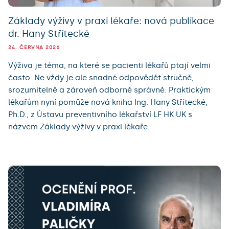
Základy výživy v praxi lékaře: nová publikace
dr. Hany Střítecké
24. ČERVNA 2026
Výživa je téma, na které se pacienti lékařů ptají velmi
často. Ne vždy je ale snadné odpovědět stručně,
srozumitelně a zároveň odborně správně. Praktickým
lékařům nyní pomůže nová kniha Ing. Hany Střítecké,
Ph.D., z Ústavu preventivního lékařství LF HK UK s
názvem Základy výživy v praxi lékaře.