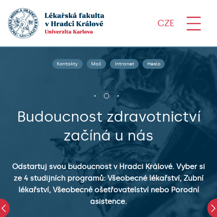
CZE
Kontakty
Mail
Intranet
Heslo
Budoucnost zdravotnictví
začíná u nás
te
.
Un
Odstartuj svou budoucnost v Hradci Králové. Vyber si
–
ze 4 studijních programů: Všeobecné lékařství, Zubní
lékařství, Všeobecné ošetřovatelství nebo Porodní
h
s
asistence.