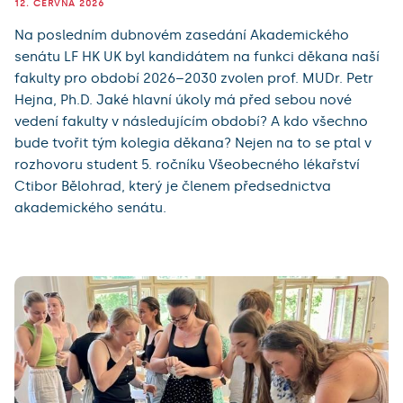
12. ČERVNA 2026
Na posledním dubnovém zasedání Akademického
senátu LF HK UK byl kandidátem na funkci děkana naší
fakulty pro období 2026–2030 zvolen prof. MUDr. Petr
Hejna, Ph.D. Jaké hlavní úkoly má před sebou nové
vedení fakulty v následujícím období? A kdo všechno
bude tvořit tým kolegia děkana? Nejen na to se ptal v
rozhovoru student 5. ročníku Všeobecného lékařství
Ctibor Bělohrad, který je členem předsednictva
akademického senátu.