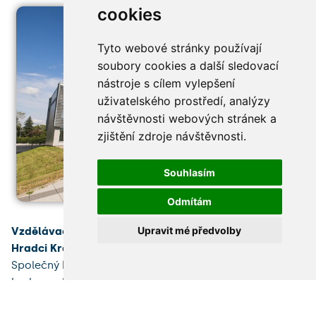
cookies
Tyto webové stránky používají
soubory cookies a další sledovací
nástroje s cílem vylepšení
uživatelského prostředí, analýzy
návštěvnosti webových stránek a
zjištění zdroje návštěvnosti.
Souhlasím
Odmítám
Upravit mé předvolby
Vzdělávací a výzkumné centrum Univerzity Karlovy v
Hradci Králové
vzniká v blízkosti Fakultní nemocnice.
Společný kampus Lékařské a Farmaceutické fakulty
bude po dokončení v roce 2026 výjimečnou stavbou,
která zkvalitní podmínky pro rozvoj zdravotnických