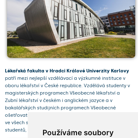
Lékařská fakulta v Hradci Králové Univerzity Karlovy
patří mezi nejlepší vzdělávací a výzkumné instituce v
oboru lékařství v České republice. Vzdělává studenty v
magisterských programech Všeobecné lékařství a
Zubní lékařství v českém i anglickém jazyce a v
bakalářských studijních programech Všeobecné
ošetřovatelství a Porodní asistence. Na fakultě studuje
ve všech studijních programech více než 1 800
studentů, z nichž asi pětina je ze zahraniční.
Používáme soubory