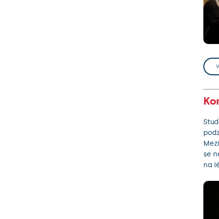
Ko
Stud
podz
Mezi
se n
na l