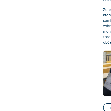
Zahr
kter
semi
zahr
moho
trad
obče