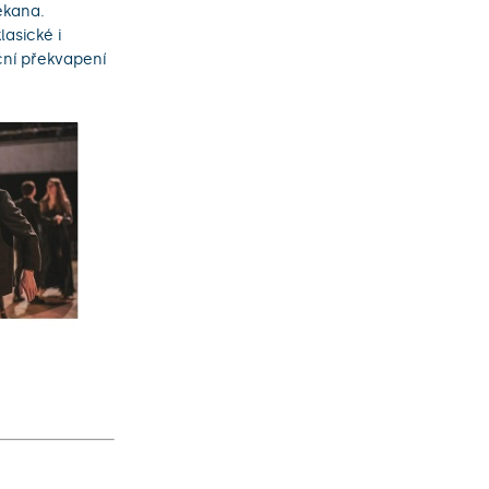
ěkana.
asické i
ční překvapení