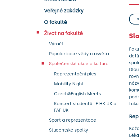
Veřejné zakázky
O fakultě
Život na fakultě
Sla
Výročí
Faku
Popularizace vědy a osvěta
datů
spol
Společenské akce a kultura
Dlou
Reprezentační ples
rovn
názv
Mobility Night
komu
Czech&English Meets
podr
Koncert studentů LF HK UK a
faku
FAF UK
Rep
Sport a reprezentace
Každ
Studentské spolky
Léka