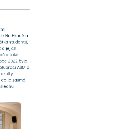
tmi
rie Na Hradě a
átka studentů,
 a jejich
dů a také
 roce 2022 byla
polupráci ASM a
akulty.
co je zajímá,
oslechu