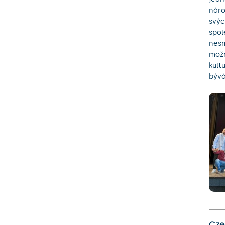
náro
svýc
spol
nesm
možn
kult
bývá
Cze