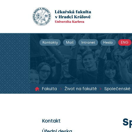
Kontakty
Mail
Intranet
Heslo
ENG
Fakulta
Život na fakultě
Společenské 
S
Kontakt
Úřední deska