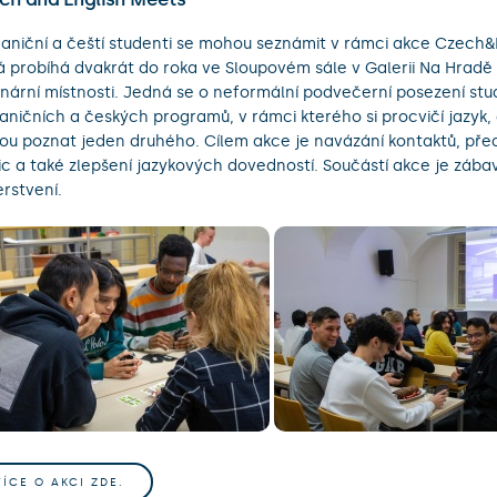
aniční a čeští studenti se mohou seznámit v rámci akce Czech&
á probíhá dvakrát do roka ve Sloupovém sále v Galerii Na Hradě 
nární místnosti. Jedná se o neformální podvečerní posezení stu
aničních a českých programů, v rámci kterého si procvičí jazyk,
u poznat jeden druhého. Cílem akce je navázání kontaktů, před
ic a také zlepšení jazykových dovedností. Součástí akce je zábav
rstvení.
VÍCE O AKCI ZDE.