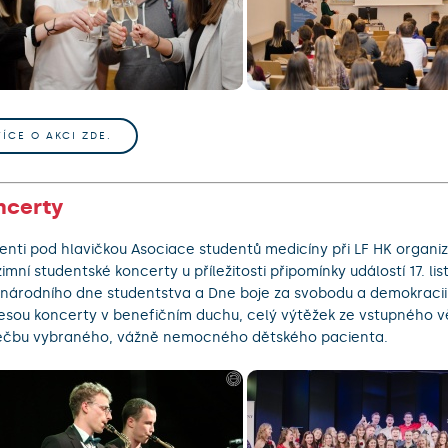
VÍCE O AKCI ZDE.
ncerty
enti pod hlavičkou Asociace studentů medicíny při LF HK organizu
imní studentské koncerty u příležitosti připomínky událostí 17. li
národního dne studentstva a Dne boje za svobodu a demokracii.
esou koncerty v benefičním duchu, celý výtěžek ze vstupného vě
éčbu vybraného, vážně nemocného dětského pacienta.