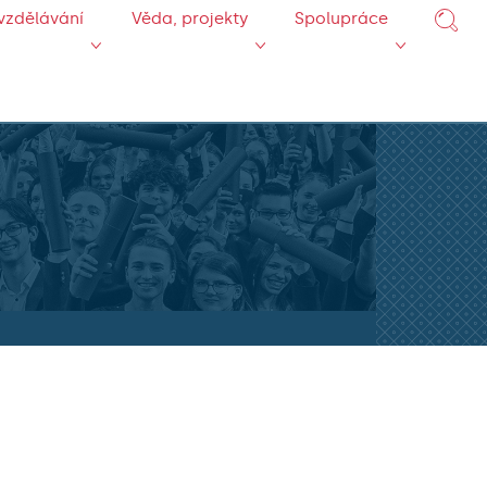
vzdělávání
Věda, projekty
Spolupráce