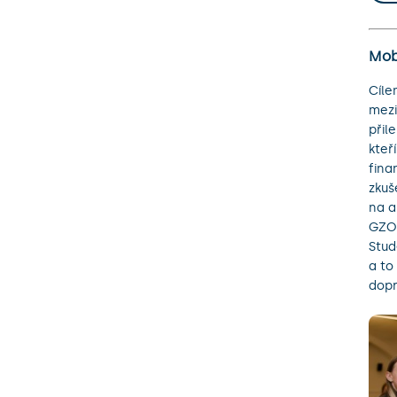
Mobi
Cíle
mezi
přil
kteř
fina
zkuš
na a
GZO 
Stud
a to
dopr