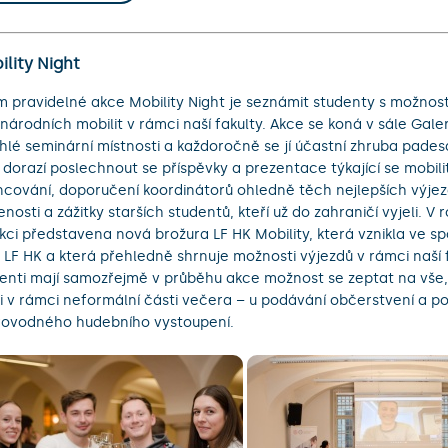
lity Night
m pravidelné akce Mobility Night je seznámit studenty s možnos
národních mobilit v rámci naší fakulty. Akce se koná v sále Gale
ehlé seminární místnosti a každoročně se jí účastní zhruba pades
í dorazí poslechnout se příspěvky a prezentace týkající se mobilit
ncování, doporučení koordinátorů ohledně těch nejlepších výjez
enosti a zážitky starších studentů, kteří už do zahraničí vyjeli. V
kci představena nová brožura LF HK Mobility, která vznikla ve s
LF HK a která přehledně shrnuje možnosti výjezdů v rámci naší f
enti mají samozřejmě v průběhu akce možnost se zeptat na vše, 
 i v rámci neformální části večera – u podávání občerstvení a p
ovodného hudebního vystoupení.