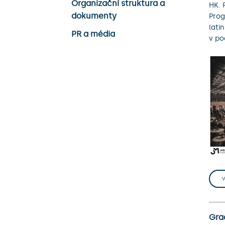
Organizační struktura a
HK. 
dokumenty
Prog
lati
PR a média
v po
Gra