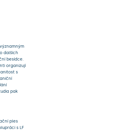
ím významným
o dalších
ční besídce.
ti organizují
anitost s
aniční
dání
udia pak
ační ples
lupráci s LF