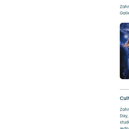
Zahr
Gall
Cul
Zahr
Day,
stud
jedn