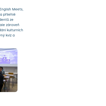
English Meets,
a přilehlé
dentů ze
 ale zároveň
ání kulturních
ný kvíz a