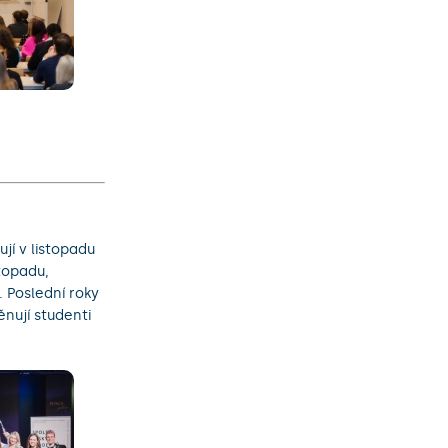
jí v listopadu
stopadu,
 Poslední roky
nují studenti