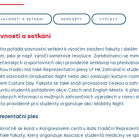
SLAVNOSTI A SETKÁNÍ
KONCERTY
VÝSTAVY
vnosti a setkání
lta pořádá slavnostní setkání k výročím založení fakulty i dalš
m, jako je např. výročí sametové revoluce. Zaměstnanci se mim
ečenských a sportovních akcí pravidelně setkávají na předváno
hou tradici má také Reprezentační plesy LF HK Zahraniční studen
ěž slavnostní Graduation Night nebo akci oslavující kulturní rozm
em Culture Day. Fakulta se také snaží provazovat českou a zahr
nitu studentů pořádáním akce Czech and English Meets. K pře
obných informací o možných zahraničních výjezdech v rámci st
lta pravidelně pro studenty organizuje akci Mobility Night.
rezentační ples
oročně se koná v Kongresovém centru Aldis tradiční Reprezent
řské fakulty, který organizuje Asociace studentů medicíny ve spo