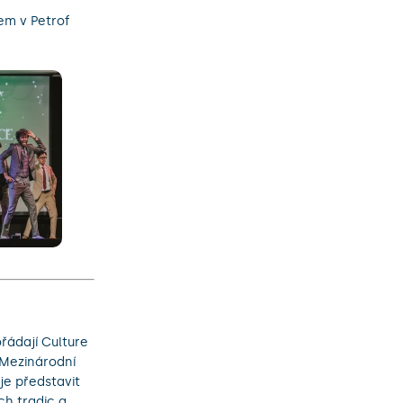
iem v Petrof
řádají Culture
á Mezinárodní
je představit
ch tradic a