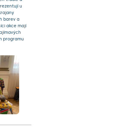
rezentují u
krajany
h barev a
ci akce mají
zajímavých
rem programu