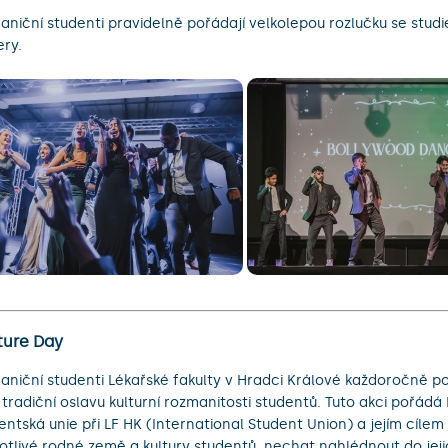
aniční studenti pravidelně pořádají velkolepou rozlučku se stud
ery.
ture Day
aniční studenti Lékařské fakulty v Hradci Králové každoročně po
 tradiční oslavu kulturní rozmanitosti studentů. Tuto akci pořád
entská unie při LF HK (International Student Union) a jejím cílem 
otlivé rodné země a kultury studentů, nechat nahlédnout do jeji