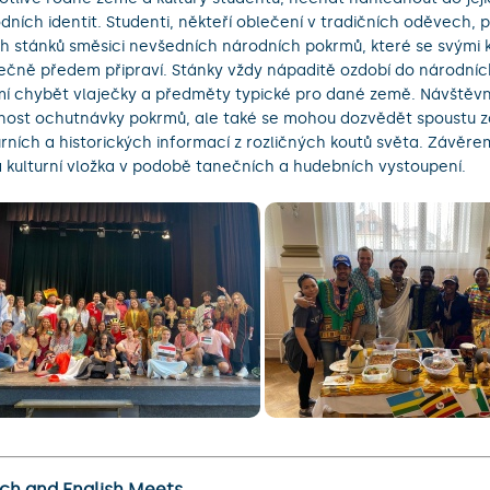
dních identit. Studenti, někteří oblečení v tradičních oděvech, p
h stánků směsici nevšedních národních pokrmů, které se svými 
ečně předem připraví. Stánky vždy nápaditě ozdobí do národníc
í chybět vlaječky a předměty typické pro dané země. Návštěvní
ost ochutnávky pokrmů, ale také se mohou dozvědět spoustu 
urních a historických informací z rozličných koutů světa. Závě
 kulturní vložka v podobě tanečních a hudebních vystoupení.
ch and English Meets