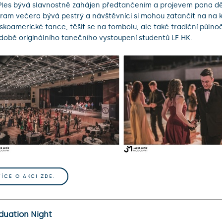
Ples bývá slavnostně zahájen předtančením a projevem pana d
ram večera bývá pestrý a návštěvníci si mohou zatančit na na kl
nskoamerické tance, těšit se na tombolu, ale také tradiční půlno
době originálního tanečního vystoupení studentů LF HK.
VÍCE O AKCI ZDE.
duation Night