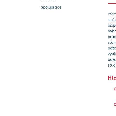
Spolupráce
Prac
služ
biop
hybr
prac
stom
pato
výuk
baka
stud
Hl