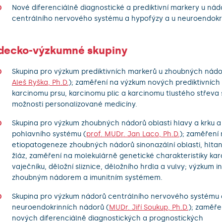
Nové diferenciálně diagnostické a prediktivní markery u nád
centrálního nervového systému a hypofýzy a u neuroendokr
decko-výzkumné skupiny
Skupina pro výzkum prediktivních markerů u zhoubných nádo
Aleš Ryška, Ph.D.
); zaměření na výzkum nových prediktivních
karcinomu prsu, karcinomu plic a karcinomu tlustého střeva s
možnosti personalizované medicíny.
Skupina pro výzkum zhoubných nádorů oblasti hlavy a krku 
pohlavního systému (
prof. MUDr. Jan Laco, Ph.D.
); zaměření
etiopatogeneze zhoubných nádorů sinonazální oblasti, hltan
žláz, zaměření na molekulárně genetické charakteristiky ka
vaječníku, děložní sliznice, děložního hrdla a vulvy; výzkum 
zhoubným nádorem a imunitním systémem.
Skupina pro výzkum nádorů centrálního nervového systému 
neuroendokrinních nádorů (
MUDr. Jiří Soukup, Ph.D.
); zaměře
nových diferenciálně diagnostických a prognostických