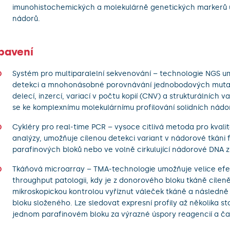
imunohistochemických a molekulárně genetických markerů 
nádorů.
bavení
Systém pro multiparalelní sekvenování – technologie NGS u
detekci a mnohonásobné porovnávání jednobodových mutac
delecí, inzercí, variací v počtu kopií (CNV) a strukturálních va
se ke komplexnímu molekulárnímu profilování solidních nádo
Cykléry pro real-time PCR – vysoce citlivá metoda pro kvalit
analýzy, umožňuje cílenou detekci variant v nádorové tkáni 
parafinových bloků nebo ve volně cirkulující nádorové DNA z
Tkáňová microarray – TMA-technologie umožňuje velice efek
throughput patologii, kdy je z donorového bloku tkáně cílen
mikroskopickou kontrolou vyříznut váleček tkáně a následně
bloku složeného. Lze sledovat expresní profily až několika st
jednom parafinovém bloku za výrazné úspory reagencií a čas