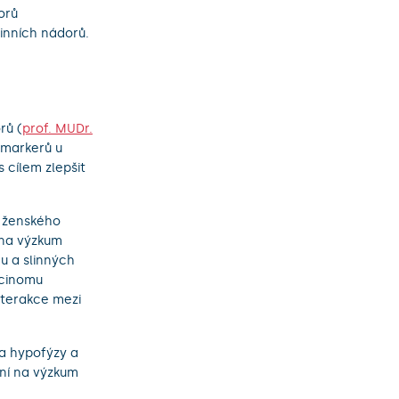
orů
inních nádorů.
rů (
prof. MUDr.
 markerů u
 cílem zlepšit
a ženského
 na výzkum
u a slinných
rcinomu
interakce mezi
a hypofýzy a
ní na výzkum