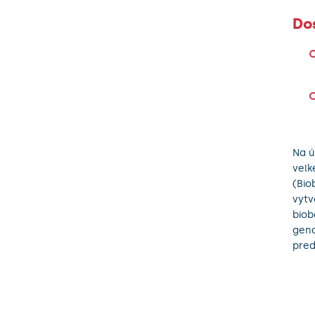
Do
Na ú
velk
(Bio
vytv
biob
geno
pred