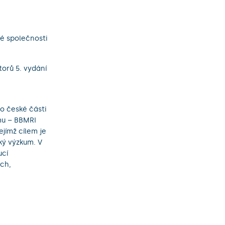
ké společnosti
torů 5. vydání
o české části
mu – BBMRI
jímž cílem je
ký výzkum. V
ucí
ch,