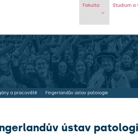
Fakulta
Studium a 
ány a pracoviště
Fingerlandův ústav patologie
ingerlandův ústav patolog