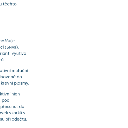
u těchto
možňuje
í (SNVs),
riant, využívá
rů.
ativní mutační
fixované do
 krevní plasmy.
tivní high-
ě pod
 přesunut do
ovek vzorků v
u při odečtu.