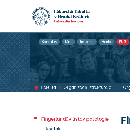
Kontakty
Mail
Intranet
Heslo
ENG
Fakulta
Organizační struktura a dokumenty
Org
F
Fingerlandův ústav patologie
Kontakt