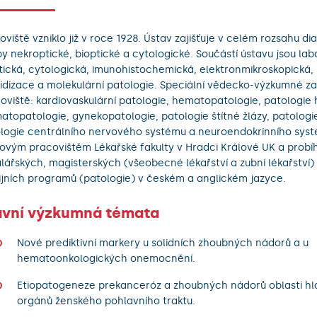
oviště vzniklo již v roce 1928. Ústav zajišťuje v celém rozsahu di
by nekroptické, bioptické a cytologické. Součástí ústavu jsou la
tická, cytologická, imunohistochemická, elektronmikroskopická, i
idizace a molekulární patologie. Speciální vědecko-výzkumné z
oviště: kardiovaskulární patologie, hematopatologie, patologie 
atopatologie, gynekopatologie, patologie štítné žlázy, patologie
logie centrálního nervového systému a neuroendokrinního syst
ovým pracovištěm Lékařské fakulty v Hradci Králové UK a probí
lářských, magisterských (všeobecné lékařství a zubní lékařství)
ijních programů (patologie) v českém a anglickém jazyce.
avní výzkumná témata
Nové prediktivní markery u solidních zhoubných nádorů a u
hematoonkologických onemocnění.
Etiopatogeneze prekanceróz a zhoubných nádorů oblasti hla
orgánů ženského pohlavního traktu.