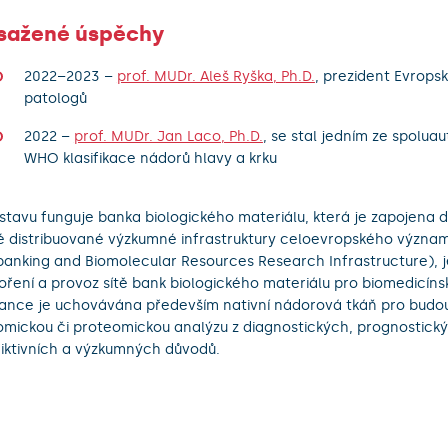
sažené úspěchy
2022–2023 –
prof. MUDr. Aleš Ryška, Ph.D.
, prezident Evrops
patologů
2022 –
prof. MUDr. Jan Laco, Ph.D.
, se stal jedním ze spoluau
WHO klasifikace nádorů hlavy a krku
stavu funguje banka biologického materiálu, která je zapojena d
é distribuované výzkumné infrastruktury celoevropského význa
banking and Biomolecular Resources Research Infrastructure), je
oření a provoz sítě bank biologického materiálu pro biomedicíns
ance je uchovávána především nativní nádorová tkáň pro budo
mickou či proteomickou analýzu z diagnostických, prognostický
iktivních a výzkumných důvodů.