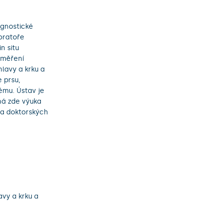
agnostické
boratoře
n situ
aměření
hlavy a krku a
 prsu,
ému. Ústav je
há zde výuka
 a doktorských
vy a krku a