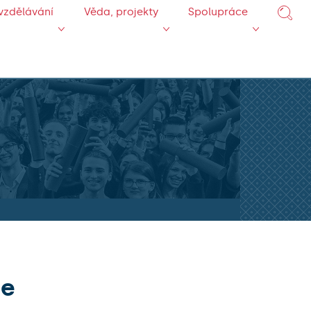
vzdělávání
Věda, projekty
Spolupráce
ie