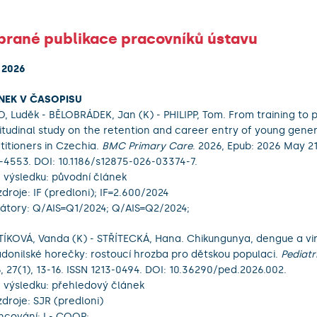
brané publikace pracovníků ústavu
 2026
NEK V ČASOPISU
O, Luděk - BĚLOBRÁDEK, Jan (K) - PHILIPP, Tom. From training to p
itudinal study on the retention and career entry of young gener
titioners in Czechia.
BMC Primary Care
. 2026, Epub: 2026
May
21
-4553. DOI: 10.1186/s12875-026-03374-7.
 výsledku: původní článek
zdroje: IF (predloni); IF=2.600/2024
kátory: Q/AIS=Q1/2024; Q/AIS=Q2/2024;
ÍKOVÁ, Vanda (K) - STŘÍTECKÁ, Hana. Chikungunya, dengue a vi
donilské horečky: rostoucí hrozba pro dětskou populaci.
Pediatr
, 27(1), 13-16. ISSN 1213-0494. DOI: 10.36290/ped.2026.002.
 výsledku: přehledový článek
zdroje: SJR (predloni)
ncování: I - COOP;