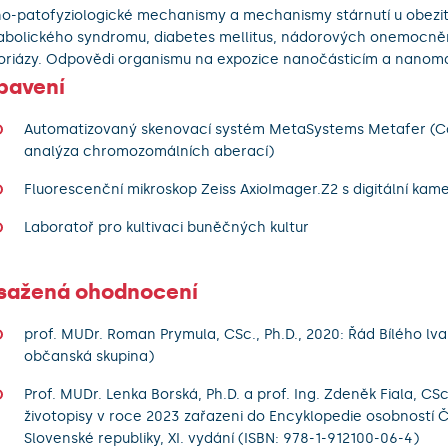
o-patofyziologické mechanismy a mechanismy stárnutí u obezit
bolického syndromu, diabetes mellitus, nádorových onemocnění
oriázy. Odpovědi organismu na expozice nanočásticím a nanoma
bavení
Automatizovaný skenovací systém MetaSystems Metafer (C
analýza chromozomálních aberací)
Fluorescenční mikroskop Zeiss AxioImager.Z2 s digitální kam
Laboratoř pro kultivaci buněčných kultur
sažená ohodnocení
prof. MUDr. Roman Prymula, CSc., Ph.D., 2020: Řád Bílého lva (
občanská skupina)
Prof. MUDr. Lenka Borská, Ph.D. a prof. Ing. Zdeněk Fiala, CSc. 
životopisy v roce 2023 zařazeni do Encyklopedie osobností 
Slovenské republiky, XI. vydání (ISBN: 978-1-912100-06-4)