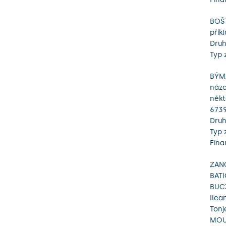
BOŠT
přík
Druh
Typ 
BÝMA
názo
někt
6739
Druh
Typ 
Fina
ZANG
BATI
BUCZ
Ilea
Tonj
MOUS