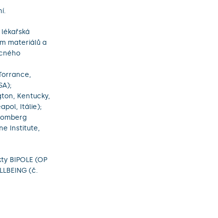
í.
 lékařská
um materiálů a
ecného
Torrance,
SA);
gton, Kentucky,
pol, Itálie);
loomberg
e Institute,
kty BIPOLE (OP
LLBEING (č.