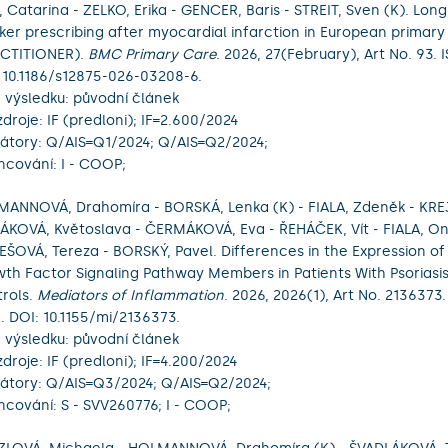
, Catarina - ZELKO, Erika - GENCER, Baris - STREIT, Sven (K). Lon
ker prescribing after myocardial infarction in European primary
CTITIONER).
BMC Primary Care
. 2026, 27(February), Art No. 93.
 10.1186/s12875-026-03208-6.
 výsledku: původní článek
zdroje: IF (predloni); IF=2.600/2024
kátory: Q/AIS=Q1/2024; Q/AIS=Q2/2024;
ncování: I - COOP;
ANNOVÁ, Drahomíra - BORSKÁ, Lenka (K) - FIALA, Zdeněk - KREJ
KOVÁ, Květoslava - ČERMÁKOVÁ, Eva - ŘEHÁČEK, Vít - FIALA, On
ŠOVÁ, Tereza - BORSKÝ, Pavel. Differences in the Expression of I
th Factor Signaling Pathway Members in Patients With Psoriasis
rols.
Mediators of Inflammation
. 2026, 2026(1), Art No. 2136373
. DOI: 10.1155/mi/2136373.
 výsledku: původní článek
zdroje: IF (predloni); IF=4.200/2024
kátory: Q/AIS=Q3/2024; Q/AIS=Q2/2024;
ncování: S - SVV260776; I - COOP;