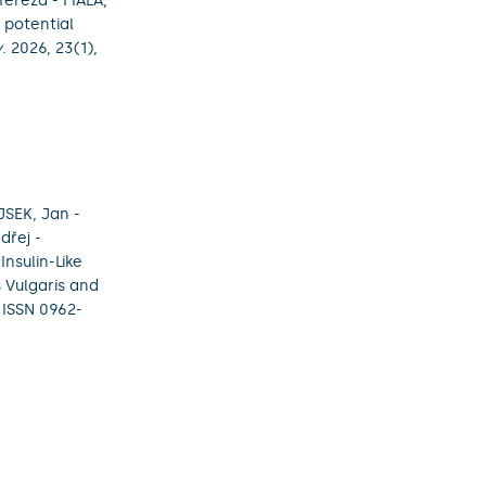
reza - FIALA,
 potential
y
. 2026, 23(1),
SEK, Jan -
dřej -
nsulin-Like
 Vulgaris and
. ISSN 0962-