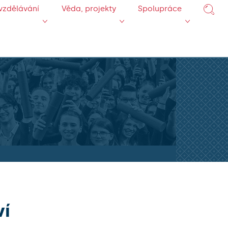
vzdělávání
Věda, projekty
Spolupráce
ví