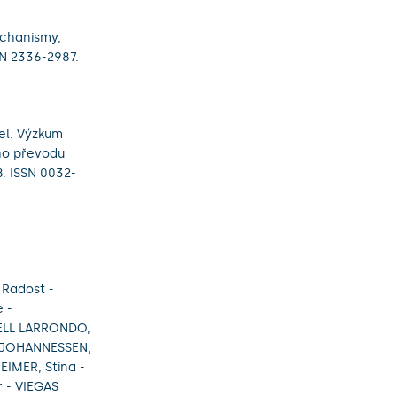
echanismy,
SSN 2336-2987.
el. Výzkum
ho převodu
18. ISSN 0032-
 Radost -
 -
AELL LARRONDO,
 - JOHANNESSEN,
EIMER, Stina -
 - VIEGAS