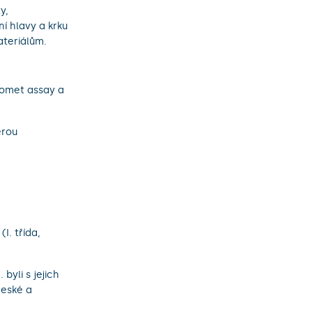
y,
 hlavy a krku
teriálům.
omet assay a
erou
I. třída,
byli s jejich
České a