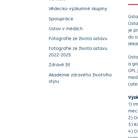
Vědecko-výzkumné skupiny
Ústa
Spolupráce
Ústa
Ústav v médiích
je p
do o
Fotografie ze života ústavu
léka
Fotografie ze života ústavu
2022-2025
Ústa
a ga
Zdravě žít
ÚPL 
Akademie zdravého životního
medi
stylu
(ate
Výzk
1) I
mech
2) O
3) K
4) O