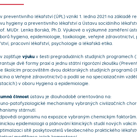
v preventivního lékařství (ÚPL) vznikl 1. ledna 2021 na základě r
vu hygieny a preventivního lékařství a Ústavu sociálního lékařst
rof. MUDr. Lenka Borská, Ph.D. Výukové a výzkumné zaměření úst
borů hygiena, epidemiologie, toxikologie, veřejné zdravotnictví, 
řství, pracovní lékařství, psychologie a lékařská etika.
v zajišťuje
výuku
v šesti pregraduálních studijních programech 
rantuje dvě formy praxí a jednu státní rigorózní zkoušku (Preventi
je školícím pracovištěm dvou doktorských studijních programů (
cína a Veřejné zdravotnictví) a podílí se na specializačním vzdě
stacích) v oboru Hygiena a epidemiologie.
umná činnost
ústavu je dlouhodobě orientována na:
muno-patofyziologické mechanismy vybraných civilizačních choro
anismy stárnutí.
dpovědi organismu na expozice vybraným chemickým faktorům
linickou epidemiologii a plánování klinických studií nových vakcín
ptimalizaci sítě poskytovatelů všeobecného praktického lékařst