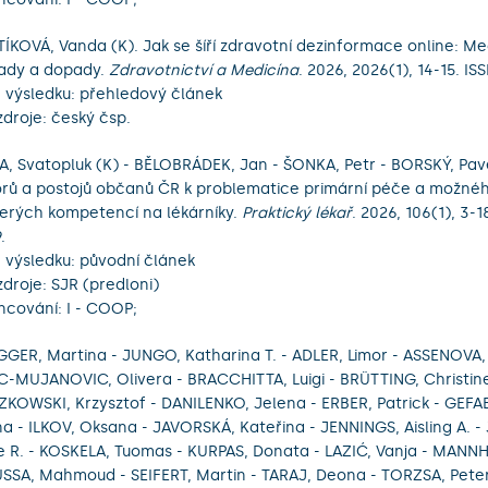
ÍKOVÁ, Vanda (K). Jak se šíří zdravotní dezinformace online: M
lady a dopady.
Zdravotnictví a Medicína
. 2026, 2026(1), 14-15. I
 výsledku: přehledový článek
zdroje: český čsp.
, Svatopluk (K) - BĚLOBRÁDEK, Jan - ŠONKA, Petr - BORSKÝ, Pav
rů a postojů občanů ČR k problematice primární péče a možné
erých kompetencí na lékárníky.
Praktický lékař
. 2026, 106(1), 3-
.
 výsledku: původní článek
zdroje: SJR (predloni)
ncování: I - COOP;
GER, Martina - JUNGO, Katharina T. - ADLER, Limor - ASSENOVA,
C-MUJANOVIC, Olivera - BRACCHITTA, Luigi - BRÜTTING, Christine
KOWSKI, Krzysztof - DANILENKO, Jelena - ERBER, Patrick - GEF
na - ILKOV, Oksana - JAVORSKÁ, Kateřina - JENNINGS, Aisling A.
e R. - KOSKELA, Tuomas - KURPAS, Donata - LAZIĆ, Vanja - MANNH
SA, Mahmoud - SEIFERT, Martin - TARAJ, Deona - TORZSA, Peter