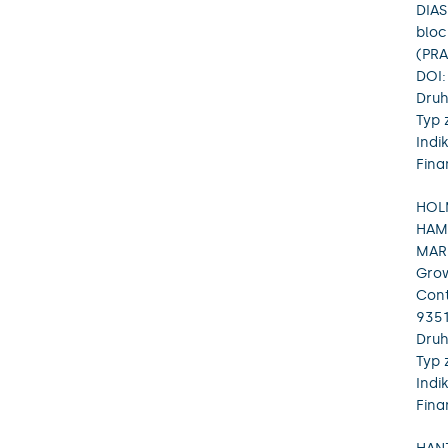
DIAS
bloc
(PRA
DOI:
Druh
Typ 
Indi
Fina
HOLM
HAMÁ
MARE
Grow
Cont
9351
Druh
Typ 
Indi
Fina