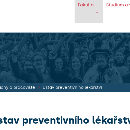
Fakulta
Studium a 
ány a pracoviště
Ústav preventivního lékařství
stav preventivního lékařst