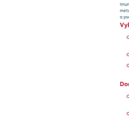
Imun
meta
a ps
Vy
Do