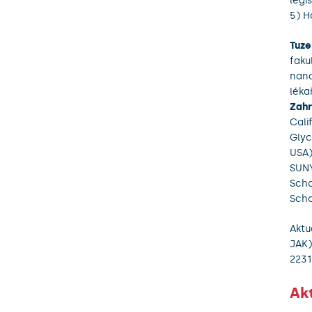
legi
5) H
Tuze
faku
nano
léka
Zahr
Cali
Glyc
USA)
SUNY
Scho
Scho
Aktu
JAK)
2231
Ak