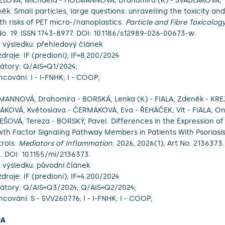
LOVÁ, Michaela - HOLMANNOVÁ, Drahomíra (K) - ŠVADLÁKOVÁ, Te
ěk. Small particles, large questions: unravelling the toxicity and
th risks of PET micro-/nanoplastics.
Particle and Fibre Toxicolog
No. 19. ISSN 1743-8977. DOI: 10.1186/s12989-026-00673-w.
 výsledku: přehledový článek
zdroje: IF (predloni); IF=8.200/2024
kátory: Q/AIS=Q1/2024;
ncování: I - I-FNHK; I - COOP;
ANNOVÁ, Drahomíra - BORSKÁ, Lenka (K) - FIALA, Zdeněk - KREJ
KOVÁ, Květoslava - ČERMÁKOVÁ, Eva - ŘEHÁČEK, Vít - FIALA, On
ŠOVÁ, Tereza - BORSKÝ, Pavel. Differences in the Expression of I
th Factor Signaling Pathway Members in Patients With Psoriasis
rols.
Mediators of Inflammation
. 2026, 2026(1), Art No. 2136373
. DOI: 10.1155/mi/2136373.
 výsledku: původní článek
zdroje: IF (predloni); IF=4.200/2024
kátory: Q/AIS=Q3/2024; Q/AIS=Q2/2024;
ncování: S - SVV260776; I - I-FNHK; I - COOP;
HA