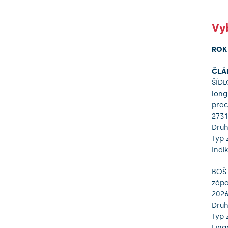
Vy
ROK
ČLÁ
ŠÍDL
long
prac
2731
Druh
Typ 
Indi
BOŠT
zápa
2026
Druh
Typ 
Fina