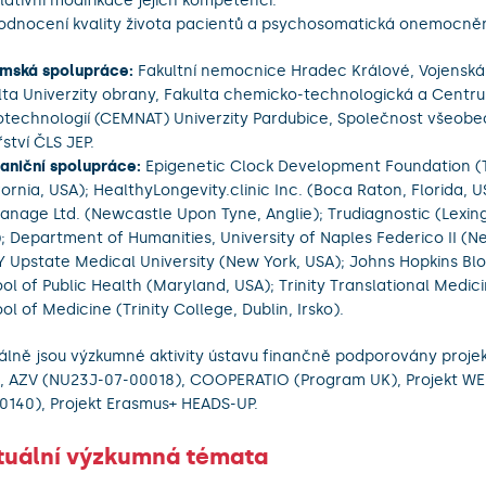
slativní modifikace jejich kompetencí.
odnocení kvality života pacientů a psychosomatická onemocněn
mská spolupráce:
Fakultní nemocnice Hradec Králové, Vojenská
lta Univerzity obrany, Fakulta chemicko-technologická a Centr
technologií (CEMNAT) Univerzity Pardubice, Společnost všeob
řství ČLS JEP.
aniční spolupráce:
Epigenetic Clock Development Foundation (
fornia, USA); HealthyLongevity.clinic Inc. (Boca Raton, Florida, U
anage Ltd. (Newcastle Upon Tyne, Anglie); Trudiagnostic (Lexin
; Department of Humanities, University of Naples Federico II (Nea
 Upstate Medical University (New York, USA); Johns Hopkins B
ol of Public Health (Maryland, USA); Trinity Translational Medicin
ol of Medicine (Trinity College, Dublin, Irsko).
álně jsou výzkumné aktivity ústavu finančně podporovány proje
, AZV (NU23J-07-00018), COOPERATIO (Program UK), Projekt WE
0140), Projekt Erasmus+ HEADS-UP.
tuální výzkumná témata