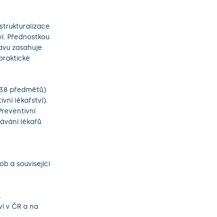
estrukturalizace
ví. Přednostkou
avu zasahuje
praktické
(38 předmětů)
vní lékařství).
Preventivní
lávání lékařů
b a související
.
.
ví v ČR a na