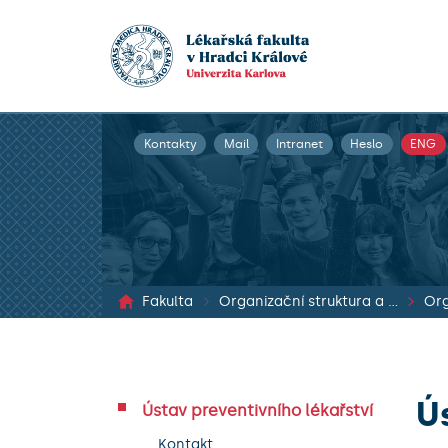
Kontakty
Mail
Intranet
Heslo
ENG
Fakulta
Organizační struktura a dokumenty
Org
Ú
Ústav preventivního lékařství
Kontakt