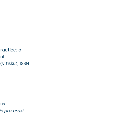
ractice: a
al
(v tisku), ISSN
rus
ie pro praxi
.