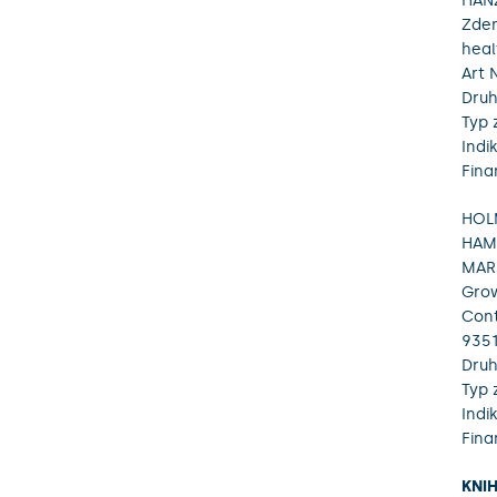
HANZ
Zden
heal
Art 
Druh
Typ 
Indi
Fina
HOLM
HAMÁ
MARE
Grow
Cont
9351
Druh
Typ 
Indi
Fina
KNI