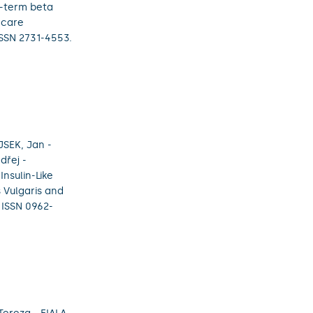
g-term beta
 care
 ISSN 2731-4553.
SEK, Jan -
dřej -
nsulin-Like
 Vulgaris and
. ISSN 0962-