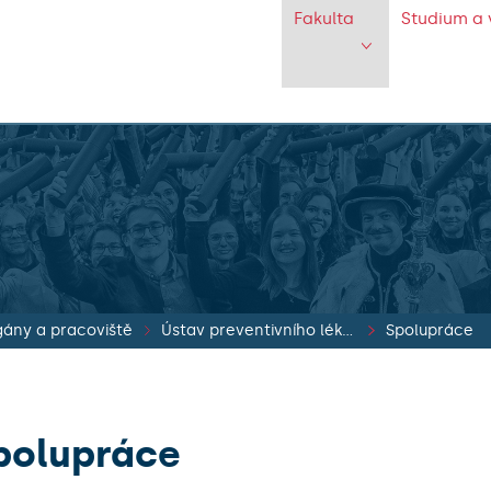
Fakulta
Studium a 
ány a pracoviště
Ústav preventivního lékařství
Spolupráce
polupráce