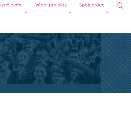
vzdělávání
Věda, projekty
Spolupráce