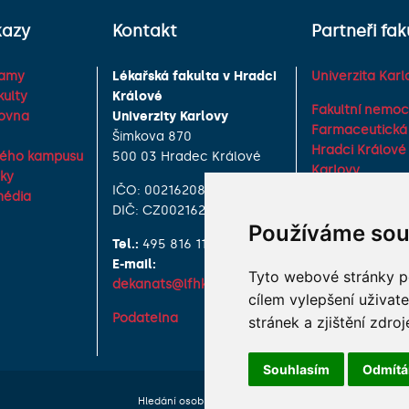
kazy
Kontakt
Partneři fak
ramy
Lékařská fakulta v Hradci
Univerzita Karl
kulty
Králové
Fakultní nemoc
hovna
Univerzity Karlovy
Farmaceutická 
Šimkova 870
Hradci Králové 
vého kampusu
500 03 Hradec Králové
Karlovy
zky
IČO: 00216208
Vojenská lékařs
média
DIČ: CZ00216208
Univerzity Obr
Používáme sou
Tel.:
495 816 111
Studentské spo
E-mail:
Asociace děkan
Tyto webové stránky po
dekanats@lfhk.cuni.cz
fakult ČR
cílem vylepšení uživat
Podatelna
stránek a zjištění zdroj
Souhlasím
Odmít
Hledání osob
Nastavení cookie
Mapa webu