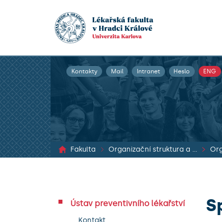
Kontakty
Mail
Intranet
Heslo
ENG
Fakulta
Organizační struktura a dokumenty
Org
S
Ústav preventivního lékařství
Kontakt