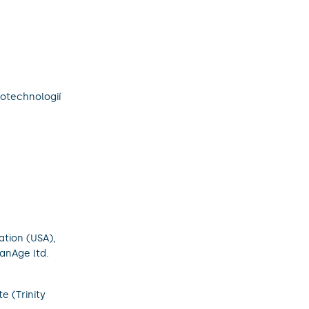
otechnologií
ation (USA),
canAge ltd.
e (Trinity