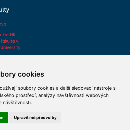
ulty
ova
nice HK
fakulta v
Univerzity
ká fakulta
any
bory cookies
lky na LF HK
ů lékařských
užívají soubory cookies a další sledovací nástroje s
elského prostředí, analýzy návštěvnosti webových
e návštěvnosti.
ám
Upravit mé předvolby