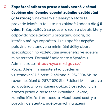
Započtení odborné praxe absolvované v rámci
úspěšně ukončeného specializačního vzdělávání
(atestace)
v některém z členských států EU
provede lékařská fakulta na základě žádosti dle
§ 5
odst. 9
. Započítává se pouze rozsah a obsah, který
odpovídá vzdělávacímu programu oboru, do
kterého má být započten. Lze započíst nejvýše
polovinu ze stanovené minimální délky oboru
specializačního vzdělávání uvedeného ve sdělení
ministerstva. Formulář naleznete v Systému
Administrace:
https://sysa.mzd.gov.cz/
.
Pozn.:
Sdělením ministerstva uvedeným
v ustanovení § 5 odst. 9 zákona č. 95/2004 Sb. se
rozumí sdělení č. 287/2020 Sb., Sdělení Ministerstva
zdravotnictví o vyhlášení dokladů osvědčujících
nabytá práva o dosažené kvalifikaci lékaře,
zubního lékaře, farmaceuta, všeobecné sestry a
porodní asistentky, udělovaných na území