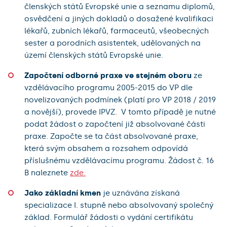
členských států Evropské unie a seznamu diplomů,
osvědčení a jiných dokladů o dosažené kvalifikaci
lékařů, zubních lékařů, farmaceutů, všeobecných
sester a porodních asistentek, udělovaných na
území členských států Evropské unie.
Započtení odborné praxe ve stejném oboru
ze
vzdělávacího programu 2005-2015 do VP dle
novelizovaných podmínek (platí pro VP 2018 / 2019
a novější), provede IPVZ. V tomto případě je nutné
podat žádost o započtení již absolvované části
praxe. Započte se ta část absolvované praxe,
která svým obsahem a rozsahem odpovídá
příslušnému vzdělávacímu programu. Žádost č. 16
B naleznete
zde.
Jako základní kmen
je uznávána získaná
specializace I. stupně nebo absolvovaný společný
základ.
Formulář žádosti o vydání certifikátu