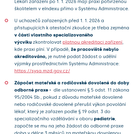
Lékaři zařazení po 1. 1. 2026 mají praxi potvrzenou
školitelem v eIndexu přímo v Systému Administrace.
U uchazečů zařazených před 1. 1. 2026 a
přistupujících k atestační zkoušce je třeba zejména
v
části vlastního specializovaného
výcviku
zkontrolovat
platnou akreditaci zařízení
,
kde praxi plní. V případě,
že pracoviště nebylo
akreditováno,
je nutné podat žádost o udělní
výjimky prostřednictvím Systému Administrace:
https://sysa.mzd.gov.cz/
Zápočet mateřské a rodičovské dovolené do doby
odborné praxe -
dle ustanovení § 5 odst. 11 zákona
95/2004 Sb., pokud z důvodu mateřské dovolené
nebo rodičovské dovolené přerušil výkon povolání
lékař, který je zařazen podle § 19 odst. 3 do
specializačního vzdělávání v oboru
pediatrie
,
započte se mu na jeho žádost do odborné praxe
doba v délce 3 měsíců za mateřskou dovolenou