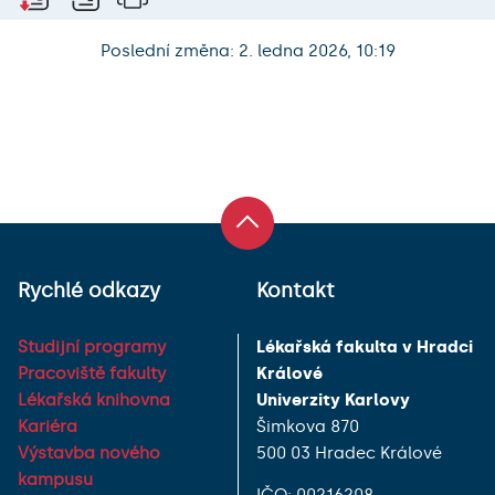
Poslední změna: 2. ledna 2026, 10:19
Rychlé odkazy
Kontakt
Studijní programy
Lékařská fakulta v Hradci
Pracoviště fakulty
Králové
Lékařská knihovna
Univerzity Karlovy
Kariéra
Šimkova 870
Výstavba nového
500 03 Hradec Králové
kampusu