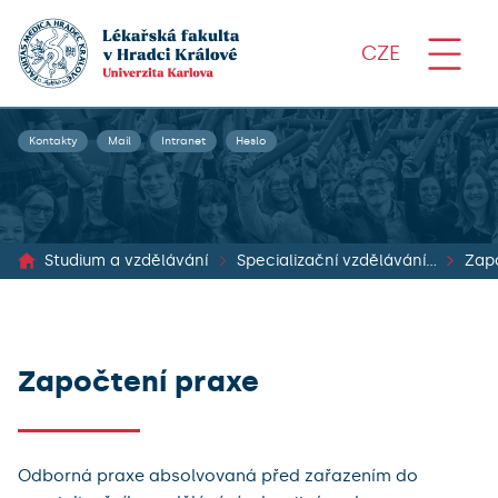
CZE
Kontakty
Mail
Intranet
Heslo
Studium a vzdělávání
Specializační vzdělávání lékařů
Zap
Započtení praxe
Odborná praxe absolvovaná před zařazením do