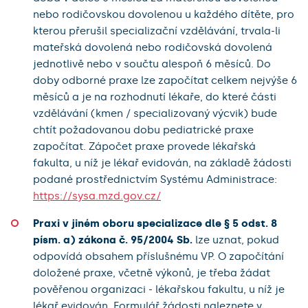
nebo rodičovskou dovolenou u každého dítěte, pro
kterou přerušil specializační vzdělávání, trvala-li
mateřská dovolená nebo rodičovská dovolená
jednotlivě nebo v součtu alespoň 6 měsíců. Do
doby odborné praxe lze započítat celkem nejvýše 6
měsíců a je na rozhodnutí lékaře, do které části
vzdělávání (kmen / specializovaný výcvik) bude
chtít požadovanou dobu pediatrické praxe
započítat. Zápočet praxe provede lékařská
fakulta, u níž je lékař evidován, na základě žádosti
podané prostřednictvím Systému Administrace:
https://sysa.mzd.gov.cz/
Praxi v jiném oboru specializace dle § 5 odst. 8
písm. a) zákona č. 95/2004 Sb.
lze uznat, pokud
odpovídá obsahem příslušnému VP. O započítání
doložené praxe, včetně výkonů, je třeba žádat
pověřenou organizaci - lékařskou fakultu, u níž je
lékař evidován. Formulář žádosti naleznete v