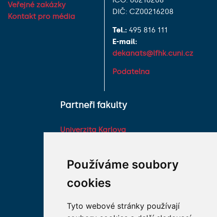
IČO: 00216208
Veřejné zakázky
DIČ: CZ00216208
Kontakt pro média
Tel.:
495 816 111
E-mail:
dekanats@lfhk.cuni.cz
Podatelna
Partneři fakulty
Univerzita Karlova
Fakultní nemocnice HK
Farmaceutická fakulta v
Používáme soubory
Hradci Králové Univerzity
cookies
Karlovy
Vojenská lékařská fakulta
Tyto webové stránky používají
Univerzity Obrany