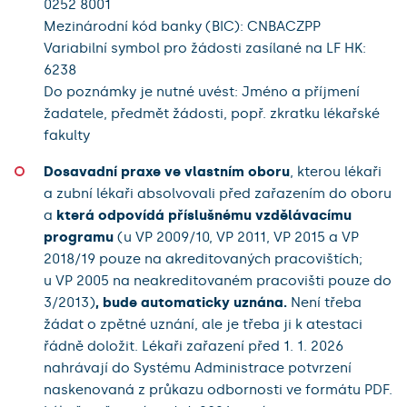
0252 8001
Mezinárodní kód banky (BIC): CNBACZPP
Variabilní symbol pro žádosti zasílané na LF HK:
6238
Do poznámky je nutné uvést: Jméno a příjmení
žadatele, předmět žádosti, popř. zkratku lékařské
fakulty
Dosavadní praxe ve vlastním oboru
, kterou lékaři
a zubní lékaři absolvovali před zařazením do oboru
a
která odpovídá příslušnému vzdělávacímu
programu
(u VP 2009/10, VP 2011, VP 2015 a VP
2018/19 pouze na akreditovaných pracovištích;
u VP 2005 na neakreditovaném pracovišti pouze do
3/2013)
, bude automaticky uznána.
Není třeba
žádat o zpětné uznání, ale je třeba ji k atestaci
řádně doložit. Lékaři zařazení před 1. 1. 2026
nahrávají do Systému Administrace potvrzení
naskenovaná z průkazu odbornosti ve formátu PDF.