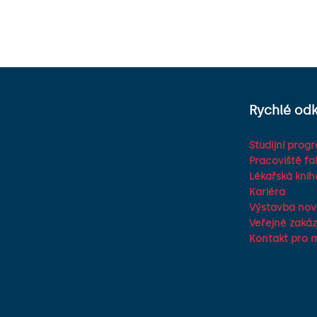
Rychlé od
Studijní prog
Pracoviště fa
Lékařská kni
Kariéra
Výstavba no
Veřejné zaká
Kontakt pro 