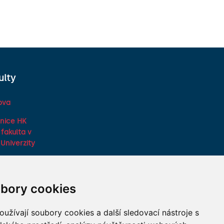
ulty
ova
nice HK
fakulta v
Univerzity
ká fakulta
any
bory cookies
lky na LF HK
ů lékařských
užívají soubory cookies a další sledovací nástroje s