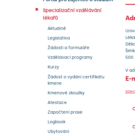
Specializační vzdělávání
Ad
lékařů
Aktuálně
Univ
Léka
Legislativa
Děka
Žádosti a formuláře
Šimk
500 
Vzdělávací programy
Kurzy
V ad
Žádost o vydání certifikátu
E-m
kmene
spec
Kmenové zkoušky
Atestace
Započtení praxe
Logbook
Ubytování