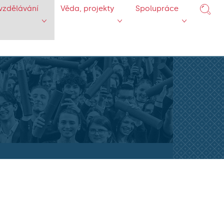
vzdělávání
Věda, projekty
Spolupráce