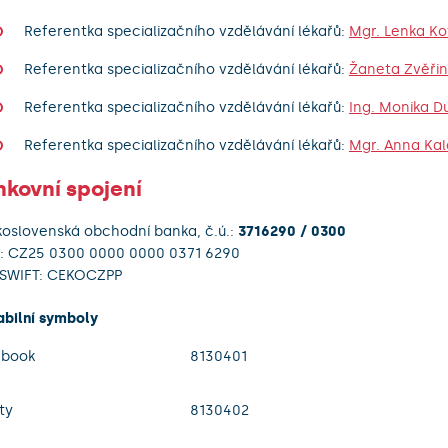
Referentka specializačního vzdělávání lékařů:
Mgr. Lenka K
Referentka specializačního vzdělávání lékařů:
Žaneta Zvěři
Referentka specializačního vzdělávání lékařů:
Ing. Monika 
Referentka specializačního vzdělávání lékařů:
Mgr. Anna Ka
nkovní spojení
oslovenská obchodní banka, č.ú.:
3716290 / 0300
: CZ25 0300 0000 0000 0371 6290
/SWIFT: CEKOCZPP
abilní symboly
gbook
8130401
ty
8130402