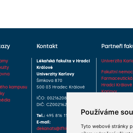
kazy
Kontakt
Partneři fak
ramy
Lékařská fakulta v Hradci
Univerzita Karl
kulty
Králové
Fakultní nemoc
hovna
Univerzity Karlovy
Farmaceutická 
Šimkova 870
Hradci Králové 
vého kampusu
500 03 Hradec Králové
Karlovy
zky
IČO: 00216208
Vojenská lékařs
média
DIČ: CZ00216208
Univerzity Obr
Používáme sou
Tel.:
495 816 111
Studentské spo
E-mail:
Asociace děkan
Tyto webové stránky po
dekanats@lfhk.cuni.cz
fakult ČR