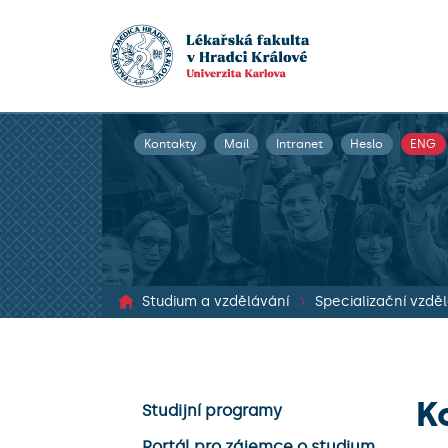
Kontakty
Mail
Intranet
Heslo
ENG
Studium a vzdělávání
K
Studijní programy
Portál pro zájemce o studium