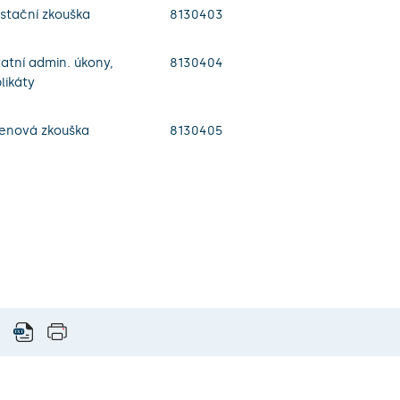
stační zkouška
8130403
atní admin. úkony,
8130404
likáty
enová zkouška
8130405