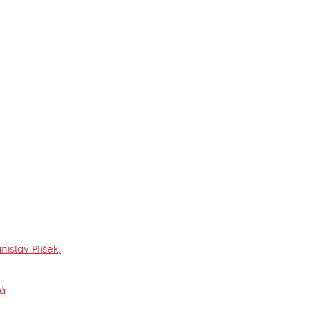
islav Plíšek,
vá