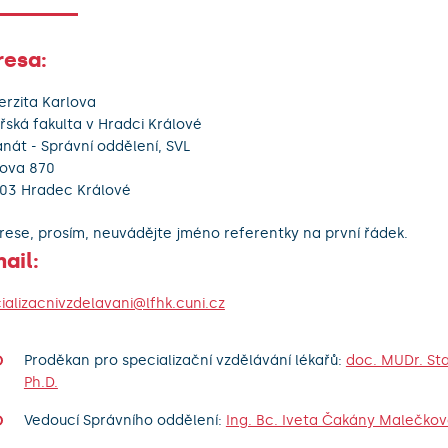
resa:
erzita Karlova
řská fakulta v Hradci Králové
nát - Správní oddělení, SVL
ova 870
03 Hradec Králové
rese, prosím, neuvádějte jméno referentky na první řádek.
ail:
ializacnivzdelavani@lfhk.cuni.cz
Proděkan pro specializační vzdělávání lékařů:
doc. MUDr. Stan
Ph.D.
Vedoucí Správního oddělení:
Ing. Bc. Iveta Čakány Malečko