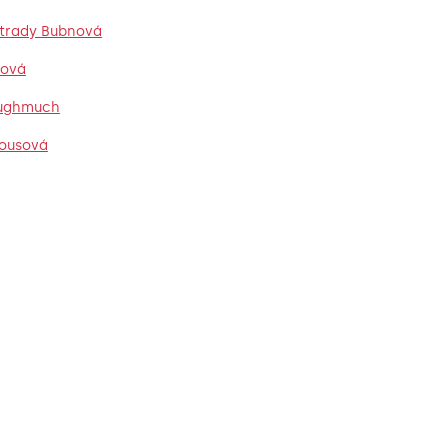
otrady Bubnová
nová
Dughmuch
lousová