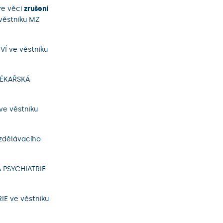
ve věci
zrušení
věstníku MZ
Í ve věstníku
LÉKAŘSKÁ
e věstníku
zdělávacího
 PSYCHIATRIE
IE ve věstníku