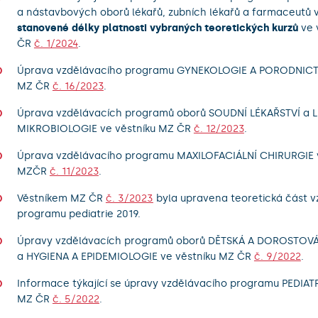
a nástavbových oborů lékařů, zubních lékařů a farmaceutů 
stanovené délky platnosti vybraných teoretických kurzů
ve 
ČR
č. 1/2024
.
Úprava vzdělávacího programu GYNEKOLOGIE A PORODNICTV
MZ ČR
č. 16/2023
.
Úprava vzdělávacích programů oborů SOUDNÍ LÉKAŘSTVÍ a 
MIKROBIOLOGIE ve věstníku MZ ČR
č. 12/2023
.
Úprava vzdělávacího programu MAXILOFACIÁLNÍ CHIRURGIE v
MZČR
č. 11/2023
.
Věstníkem MZ ČR
č. 3/2023
byla upravena teoretická část v
programu pediatrie 2019.
Úpravy vzdělávacích programů oborů DĚTSKÁ A DOROSTOVÁ
a HYGIENA A EPIDEMIOLOGIE ve věstníku MZ ČR
č. 9/2022
.
Informace týkající se úpravy vzdělávacího programu PEDIATR
MZ ČR
č. 5/2022
.