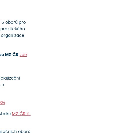
ě 3 oborů pro
 praktického
é organizace
ebu MZ ČR
zde
cializační
ch
024
.
stníku
MZ ČR č.
izačních oborů