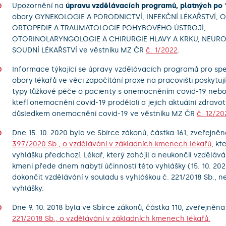
Upozornění na
úpravu vzdělávacích programů, platných po 1
obory GYNEKOLOGIE A PORODNICTVÍ, INFEKČNÍ LÉKAŘSTVÍ, 
ORTOPEDIE A TRAUMATOLOGIE POHYBOVÉHO ÚSTROJÍ,
OTORINOLARYNGOLOGIE A CHIRURGIE HLAVY A KRKU, NEURO
SOUDNÍ LÉKAŘSTVÍ ve věstníku MZ ČR
č. 1/2022
.
Informace týkající se úpravy vzdělávacích programů pro spe
obory lékařů ve věci započítání praxe na pracovišti poskytu
typy lůžkové péče o pacienty s onemocněním covid-19 nebo
kteří onemocnění covid-19 prodělali a jejich aktuální zdravot
důsledkem onemocnění covid-19 ve věstníku MZ ČR
č. 12/20
Dne 15. 10. 2020 byla ve Sbírce zákonů, částka 161, zveřejně
397/2020 Sb., o vzdělávání v základních kmenech lékařů
, kt
vyhlášku předchozí. Lékař, který zahájil a neukončil vzdělává
kmeni přede dnem nabytí účinností této vyhlášky (15. 10. 20
dokončit vzdělávání v souladu s vyhláškou č. 221/2018 Sb., n
vyhlášky.
Dne 9. 10. 2018 byla ve Sbírce zákonů, částka 110, zveřejněn
221/2018 Sb., o vzdělávání v základních kmenech lékařů.