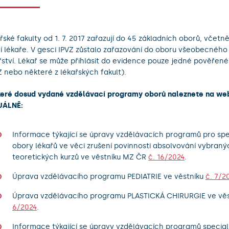
řské fakulty od 1. 7. 2017 zařazují do 45 základních oborů, včetn
í lékaře. V gesci IPVZ zůstalo zařazování do oboru všeobecného
řství. Lékař se může přihlásit do evidence pouze jedné pověřen
Z nebo některé z lékařských fakult).
eré dosud vydané vzdělávací programy oborů naleznete na w
UÁLNĚ:
Informace týkající se úpravy vzdělávacích programů pro spe
obory lékařů ve věci zrušení povinnosti absolvování vybraný
teoretických kurzů ve věstníku MZ ČR
č. 16/2024
.
Úprava vzdělávacího programu PEDIATRIE ve věstníku
č. 7/2
Úprava vzdělávacího programu PLASTICKÁ CHIRURGIE ve vě
6/2024
.
Informace týkající se úpravy vzdělávacích programů special