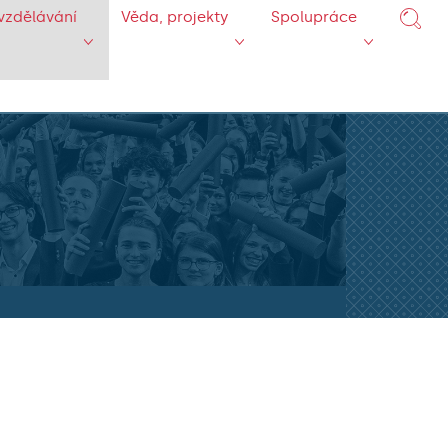
vzdělávání
Věda, projekty
Spolupráce