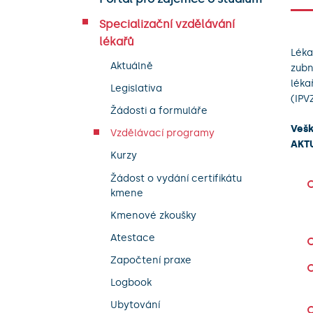
Specializační vzdělávání
lékařů
Léka
Aktuálně
zubn
léka
Legislativa
(IPV
Žádosti a formuláře
Vešk
Vzdělávací programy
AKT
Kurzy
Žádost o vydání certifikátu
kmene
Kmenové zkoušky
Atestace
Započtení praxe
Logbook
Ubytování