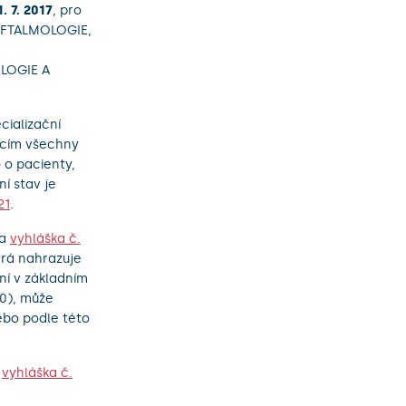
. 7. 2017
, pro
OFTALMOLOGIE,
LOGIE A
cializační
jícím všechny
 o pacienty,
ní stav je
21
.
na
vyhláška č.
erá nahrazuje
ní v základním
20), může
ebo podle této
a
vyhláška č.