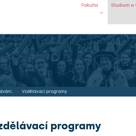
Fakulta
Studium a 
Specializační vzdělávání lékařů
Vzdělávací programy
zdělávací programy