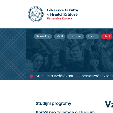
Kontakty
Mail
Intranet
Heslo
ENG
Studium a vzdělávání
V
Studijní programy
Portál pro zájemce o studium