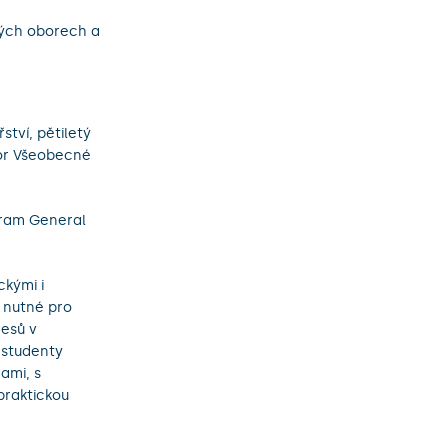
ných oborech a
ství, pětiletý
bor Všeobecné
gram General
ckými i
i nutné pro
esů v
 studenty
ami, s
 praktickou