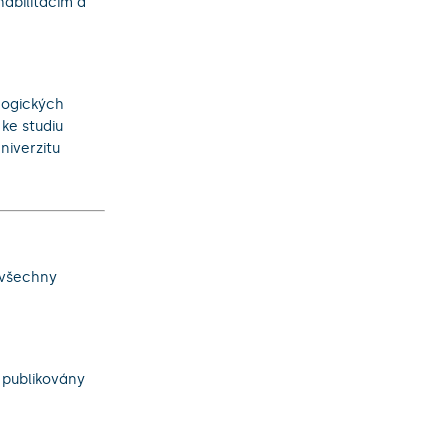
abilitacím a
gogických
 ke studiu
niverzitu
 všechny
 publikovány