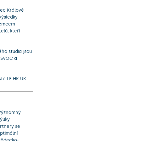
dec Králové
výsledky
íjemcem
elů, kteří
ho studia jsou
- SVOČ a
ště LF HK UK.
a významný
výuky
rtnery se
optimální
 vědecko-