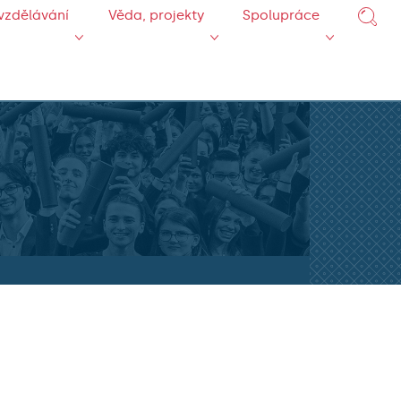
vzdělávání
Věda, projekty
Spolupráce