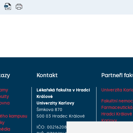
kazy
Kontakt
Partneři fak
ramy
Lékařská fakulta v Hradci
Univerzita Karl
kulty
Králové
Fakultní nemoc
hovna
Univerzity Karlovy
Farmaceutická 
Šimkova 870
Hradci Králové 
vého kampusu
500 03 Hradec Králové
Karlovy
zky
IČO: 00216208
Vojenská lékařs
média