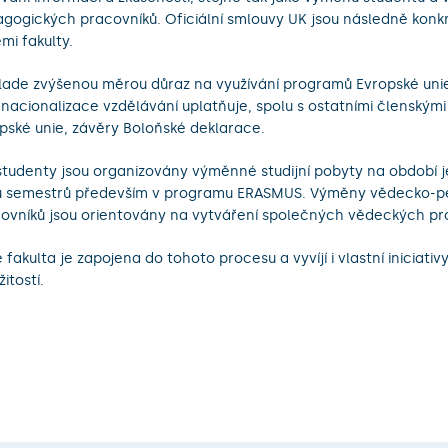
gogických pracovníků. Oficiální smlouvy UK jsou následně konk
mi fakulty.
lade zvýšenou měrou důraz na využívání programů Evropské unie
rnacionalizace vzdělávání uplatňuje, spolu s ostatními členskými
pské unie, závěry Boloňské deklarace.
studenty jsou organizovány výměnné studijní pobyty na období 
 semestrů především v programu ERASMUS. Výměny vědecko-p
ovníků jsou orientovány na vytváření společných vědeckých pro
 fakulta je zapojena do tohoto procesu a vyvíjí i vlastní iniciativ
žitostí.