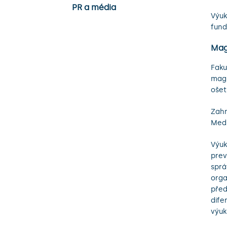
PR a média
Výuk
fund
Mag
Faku
magi
ošet
Zahr
Medi
Výuk
prev
sprá
orga
před
dife
výuk