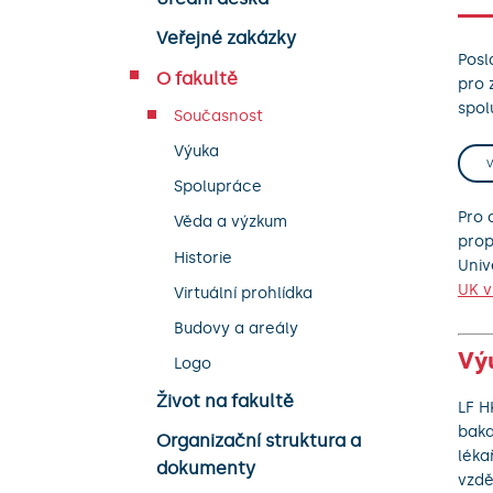
Veřejné zakázky
Posl
O fakultě
pro 
spol
Současnost
Výuka
Spolupráce
Pro 
Věda a výzkum
prop
Historie
Univ
UK v
Virtuální prohlídka
Budovy a areály
Vý
Logo
Život na fakultě
LF H
baka
Organizační struktura a
léka
dokumenty
vzdě