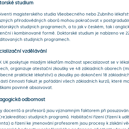
torské studium
lventi magisterského studia Všeobecného nebo Zubního lékařst
uzných přírodovědných oborů mohou pokračovat v postgraduál
ktorských studijních programech, a to jak v českém, tak i anglic
enční i kombinované formě. Doktorské studium je nabízeno ve 2
ditovaných studijních programech.
cializační vzdělávání
K UK poskytuje mladým lékařům možnost specializovat se v léka
ech, organizuje atestační zkoušky ve 48 základních oborech (
becné praktické lékařství) a zkoušky po dokončení 18 základníc
ástí činnosti fakult je pořádání všech základních kurzů, které maj
škami povinně absolvovat.
agogická odbornost
y docentů a profesorů jsou významným faktorem při posuzování 
 (re)akreditaci studijních programů. Habilitační řízení (řízení k udě
nta) a řízení ke jmenování profesorem jsou procesy k získání v