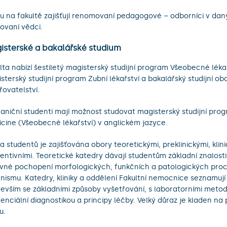
u na fakultě zajišťují renomovaní pedagogové – odborníci v da
ovaní vědci.
isterské a bakalářské studium
lta nabízí šestiletý magisterský studijní program Všeobecné lékař
sterský studijní program Zubní lékařství a bakalářský studijní o
řovatelství.
aniční studenti mají možnost studovat magisterský studijní pro
cine (Všeobecné lékařství) v anglickém jazyce.
a studentů je zajišťována obory teoretickými, preklinickými, klini
entivními. Teoretické katedry dávají studentům základní znalost
vné pochopení morfologických, funkčních a patologických proc
nismu. Katedry, kliniky a oddělení Fakultní nemocnice seznamují
evším se základními způsoby vyšetřování, s laboratorními metod
renciální diagnostikou a principy léčby. Velký důraz je kladen na
u.