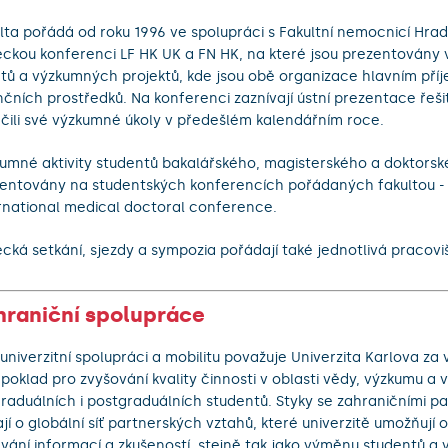
lta pořádá od roku 1996 ve spolupráci s Fakultní nemocnicí Hra
ckou konferenci LF HK UK a FN HK, na které jsou prezentovány 
tů a výzkumných projektů, kde jsou obě organizace hlavním př
nčních prostředků. Na konferenci zaznívají ústní prezentace řešit
čili své výzkumné úkoly v předešlém kalendářním roce.
umné aktivity studentů bakalářského, magisterského a doktorské
entovány na studentských konferencích pořádaných fakultou 
rnational medical doctoral conference.
cká setkání, sjezdy a sympozia pořádají také jednotlivá pracovi
hraniční spolupráce
univerzitní spolupráci a mobilitu považuje Univerzita Karlova z
poklad pro zvyšování kvality činnosti v oblasti vědy, výzkumu a 
raduálních i postgraduálních studentů. Styky se zahraničními pa
ají o globální síť partnerských vztahů, které univerzitě umožňují 
ávání informací a zkušeností, stejně tak jako výměnu studentů a