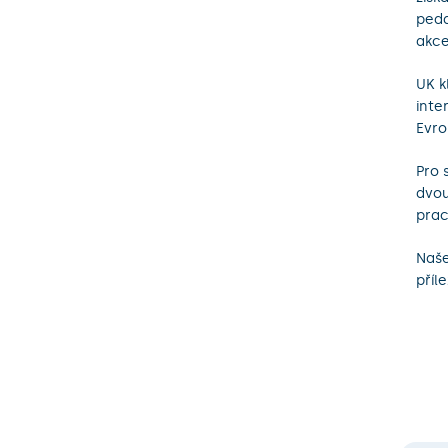
peda
akce
UK k
inte
Evro
Pro 
dvou
prac
Naše
příle