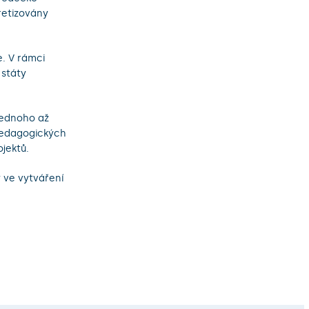
retizovány
. V rámci
 státy
jednoho až
edagogických
jektů.
y ve vytváření