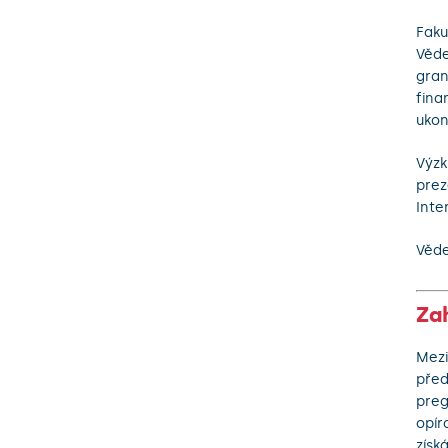
Faku
Věde
gran
fina
ukon
Výzk
prez
Inte
Věde
Za
Mezi
před
preg
opír
získ