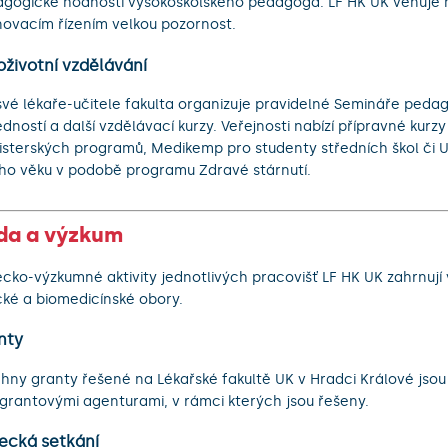
gogické hodnosti vysokoškolského pedagoga. LF HK UK věnuje h
ovacím řízením velkou pozornost.
oživotní vzdělávání
své lékaře-učitele fakulta organizuje pravidelné Semináře peda
dností a další vzdělávací kurzy. Veřejnosti nabízí přípravné kurzy
sterských programů, Medikemp pro studenty středních škol či U
ího věku v podobě programu Zdravé stárnutí.
da a výzkum
cko-výzkumné aktivity jednotlivých pracovišť LF HK UK zahrnují
ické a biomedicínské obory.
nty
hny granty řešené na Lékařské fakultě UK v Hradci Králové jsou
grantovými agenturami, v rámci kterých jsou řešeny.
ecká setkání