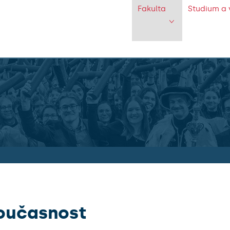
Fakulta
Studium a 
oučasnost