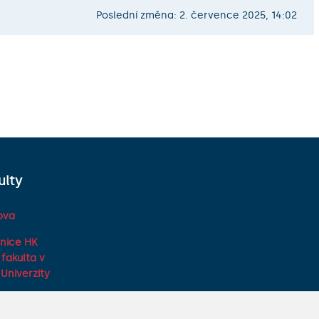
Poslední změna: 2. července 2025, 14:02
ulty
ova
nice HK
fakulta v
Univerzity
ká fakulta