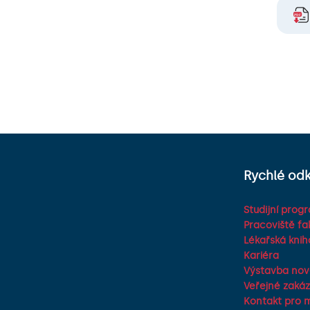
Rychlé od
Studijní prog
Pracoviště fa
Lékařská kni
Kariéra
Výstavba no
Veřejné zaká
Kontakt pro 