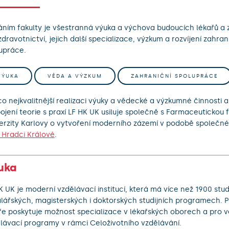
áním fakulty je všestranná výuka a výchova budoucích lékařů a 
zdravotnictví, jejich další specializace, výzkum a rozvíjení zahran
upráce.
VÝUKA
VĚDA A VÝZKUM
ZAHRANIČNÍ SPOLUPRÁCE
co nejkvalitnější realizaci výuky a vědecké a výzkumné činnosti 
ojení teorie s praxí LF HK UK usiluje společně s Farmaceutickou 
erzity Karlovy o vytvoření moderního zázemí v podobě společn
 Hradci Králové
.
uka
K UK je moderní vzdělávací institucí, která má více než 1900 stu
lářských, magisterských i doktorských studijních programech. 
ře poskytuje možnost specializace v lékařských oborech a pro v
lávací programy v rámci Celoživotního vzdělávání.