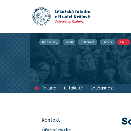
Kontakty
Mail
Intranet
Heslo
ENG
Fakulta
O fakultě
Současnost
S
Kontakt
Úřední deska