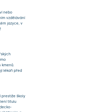
ví nebo
ním vzdělávání
kém jazyce, v
2
řských
mimo
h kmenů.
í lékaři před
prestiže školy
lení titulu
ědecko-