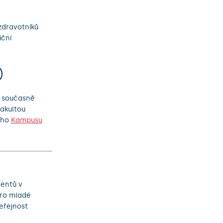
zdravotníků
iční
a současně
fakultou
ého
Kampusu
dentů v
Pro mladé
eřejnost