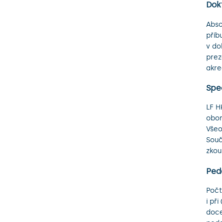
Dok
Abso
příb
v do
prez
akre
Spe
LF H
obor
Všeo
Souč
zkou
Ped
Počt
i při
doce