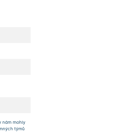
by nám mohly
umných týmů