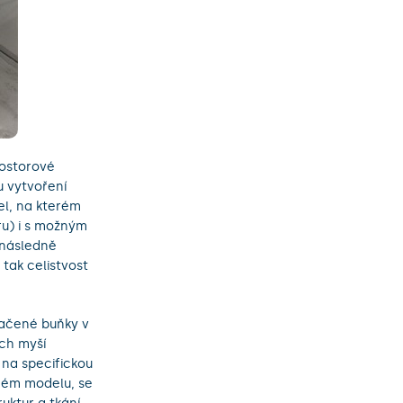
rostorové
u vytvoření
el, na kterém
ru) i s možným
 následně
tak celistvost
načené buňky v
ch myší
na specifickou
aném modelu, se