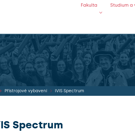
Fakulta
Studium a 
Přístrojové vybavení
IVIS Spectrum
VIS Spectrum