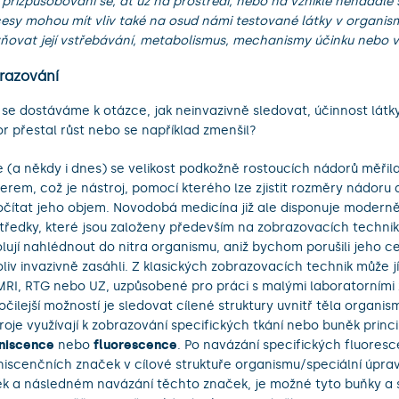
 přizpůsobování se, ať už na prostředí, nebo na vzniklé nenadálé 
esy mohou mít vliv také na osud námi testované látky v organi
vňovat její vstřebávání, metabolismus, mechanismy účinku nebo v
razování
 se dostáváme k otázce, jak neinvazivně sledovat, účinnost látk
r přestal růst nebo se například zmenšil?
e (a někdy i dnes) se velikost podkožně rostoucích nádorů měřila
perem, což je nástroj, pomocí kterého lze zjistit rozměry nádoru 
čítat jeho objem. Novodobá medicína již ale disponuje moderně
tředky, které jsou založeny především na zobrazovacích techni
lují nahlédnout do nitra organismu, aniž bychom porušili jeho ce
oliv invazivně zasáhli. Z klasických zobrazovacích technik může jí
MRI, RTG nebo UZ, uzpůsobené pro práci s malými laboratorními z
očilejší možností je sledovat cílené struktury uvnitř těla organi
troje využívají k zobrazování specifických tkání nebo buněk princ
niscence
nebo
fluorescence
. Po navázání specifických fluores
niscenčních značek v cílové struktuře organismu/speciální úpr
k a následném navázání těchto značek, je možné tyto buňky a s