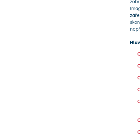
zobr
Imag
záře
skon
např
Hlav