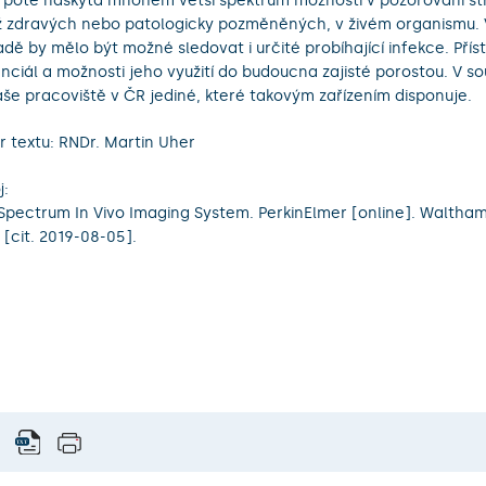
poté naskýtá mnohem větší spektrum možností v pozorování stru
ž zdravých nebo patologicky pozměněných, v živém organismu.
adě by mělo být možné sledovat i určité probíhající infekce. Přís
nciál a možnosti jeho využití do budoucna zajisté porostou. V 
aše pracoviště v ČR jediné, které takovým zařízením disponuje.
r textu: RNDr. Martin Uher
j:
 Spectrum In Vivo Imaging System. PerkinElmer [online]. Waltham
 [cit. 2019-08-05].