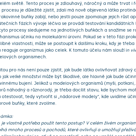
elém světě. Tento proces je zdlouhavý, náročný a může trvat i 
 procesu je důležité zjistit, zdali má nově objevená látka protin
rakovinné buňky zabíjí, nebo jestli pouze zpomaluje jejich růst ap
tečních fázích vývoje léčiva se provádí testování kandidátních
tyto procesy sledujeme na jednotlivých buňkách a snažíme se r
anismus účinku na molekulární úrovni. Pokud se v této fázi prok
libné vlastnosti, může se postoupit k dalšímu kroku, kdy je třeba zj
u reaguje organizmus jako celek. K tomuto účelu nám slouží i
n vi
elových organismech.
ritou pro nás není pouze zjistit, jak bude látka ovlivňovat zdravý
 jak velké množství může být škodlivé, ale hlavně jak bude účin
vinnému bujení. Jelikož u modelových organismů (myši, potkani,…
rů náhodný a různorodý, je třeba docílit stavu, kde bychom mo
u otestovat, tedy vytvořit si „nádorové modely“, kde uvidíme úči
rové buňky, které zvolíme.
námka:
 je vlastně potřeba použít tento postup? V celém živém organis
íhá mnoho procesů a pochodů, které ovlivňují a umožňují přežív