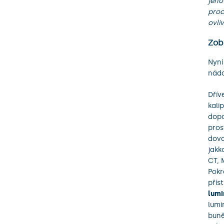
jeho
proc
ovli
Zob
Nyní
nádo
Dřív
kali
dopo
pros
dovo
jakk
CT, 
Pokr
přís
lumi
lumi
buně