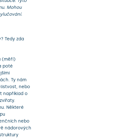
situace. Tyto
smu. Mohou
ylučování.
y? Tedy zda
 (měří)
a poté
jšími
kách. Ty nám
listvost, nebo
t například o
vířaty.
smu. Některé
ipu
cenčních nebo
avě nádorových
truktury