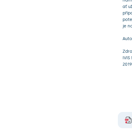
nám 
ať u
příp
pote
je n
Auto
Zdro
IVIS
2019