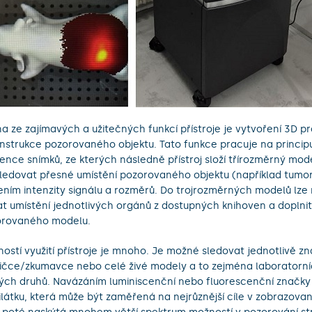
a ze zajímavých a užitečných funkcí přístroje je vytvoření 3D p
nstrukce pozorovaného objektu. Tato funkce pracuje na princip
ence snímků, ze kterých následně přístroj složí třírozměrný mod
sledovat přesné umístění pozorovaného objektu (například tumo
ním intenzity signálu a rozměrů. Do trojrozměrných modelů lze
at umístění jednotlivých orgánů z dostupných knihoven a doplnit 
orovaného modelu.
ostí využití přístroje je mnoho. Je možné sledovat jednotlivě z
ičce/zkumavce nebo celé živé modely a to zejména laboratorní
ých druhů. Navázáním luminiscenční nebo fluorescenční značky 
ilátku, která může být zaměřená na nejrůznější cíle v zobrazov