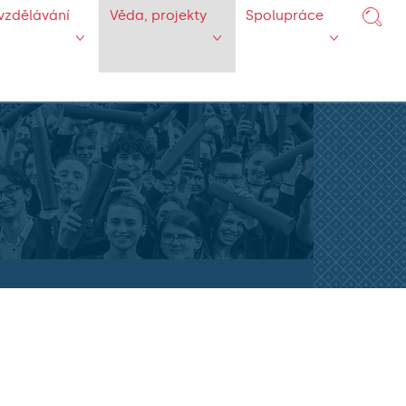
vzdělávání
Věda, projekty
Spolupráce