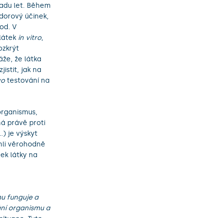
řadu let. Během
ádorový účinek,
od. V
 látek
in vitro
,
ozkrýt
áže, že látka
istit, jak na
vo
testování na
 organismus,
ná právě proti
) je výskyt
hli věrohodně
nek látky na
mu funguje a
ání organismu a