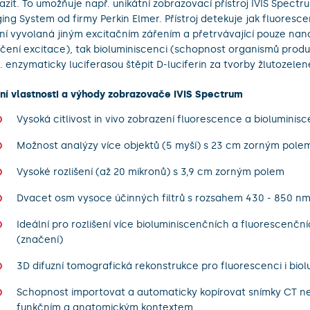
azit. To umožňuje např. unikátní zobrazovací přístroj IVIS Spectr
ing System od firmy Perkin Elmer. Přístroj detekuje jak fluoresc
ní vyvolaná jiným excitačním zářením a přetrvávající pouze na
čení excitace), tak bioluminiscenci (schopnost organismů produ
. enzymaticky luciferasou štěpit D-luciferin za tvorby žlutozelen
ní vlastnosti a výhody zobrazovače IVIS Spectrum
Vysoká citlivost in vivo zobrazení fluorescence a bioluminis
Možnost analýzy více objektů (5 myší) s 23 cm zorným pole
Vysoké rozlišení (až 20 mikronů) s 3,9 cm zorným polem
Dvacet osm vysoce účinných filtrů s rozsahem 430 - 850 n
Ideální pro rozlišení více bioluminiscenčních a fluorescenčn
(značení)
3D difuzní tomografická rekonstrukce pro fluorescenci i biol
Schopnost importovat a automaticky kopírovat snímky CT n
funkčním a anatomickým kontextem