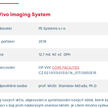
 Vivo Imaging System
davatel
PE Systems s.r.o.
 pořízení
2018
na
12,7 mil. Kč vč. DPH
ancování
OP VVV
CORE FACILITIES
CZ.02.1.01/0.0/0.0/16_017/0002515
dpovědná osoba
prof. MUDr. Stanislav Mičuda, Ph.D.
j nových léčiv, objevování a syntetizování nových látek, které 
ci v boji proti nádorovým onemocněním, je cílem mnoha výzk