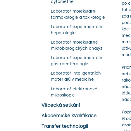
cytometrie
po c
toho
Laboratoř molekulární
zda 
farmakologie a toxikologie
počá
Laboratoř experimentální
kde 
hepatologie
mech
má s
Laboratoř molekulárně
látk
mikrobiologických analýz​
mod
Laboratoř experimentální
gastroenterologie
Prio
Laboratoř inteligentních
nebo
materiálů v medicíně
rako
nádo
Laboratoř elektronové
látk
mikroskopie
nádo
Vědecká setkání
Poz
Akademické kvalifikace
Proč
prob
Transfer technologií