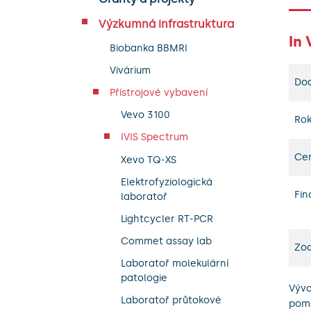
Výzkumná infrastruktura
In
Biobanka BBMRI
Vivárium
Do
Přístrojové vybavení
Vevo 3100
Rok
IVIS Spectrum
Ce
Xevo TQ-XS
Elektrofyziologická
Fin
laboratoř
Lightcycler RT-PCR
Commet assay lab
Zo
Laboratoř molekulární
patologie
Vývo
Laboratoř průtokové
pomo