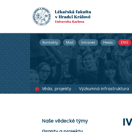
Kontakty
Mail
Intranet
Heslo
ENG
Věda, projekty
Výzkumná infrastruktura
I
Naše vědecké týmy
Granty a projekty