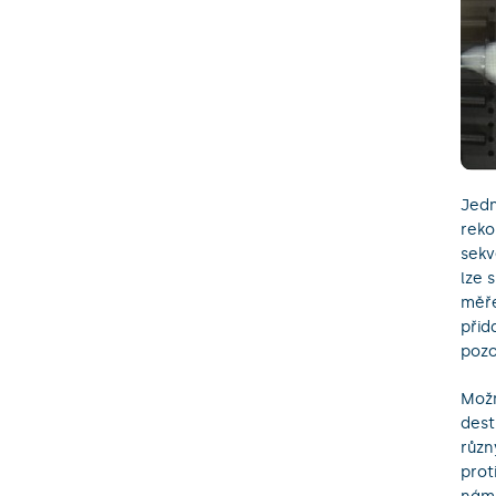
Jedn
reko
sekv
lze 
měře
přid
poz
Možn
dest
různ
prot