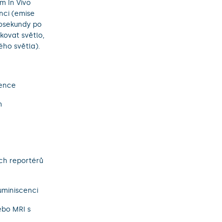
um In Vivo
enci (emise
nosekundy po
kovat světlo,
ého světla).
cence
m
m
ích reportérů
uminiscenci
ebo MRI s