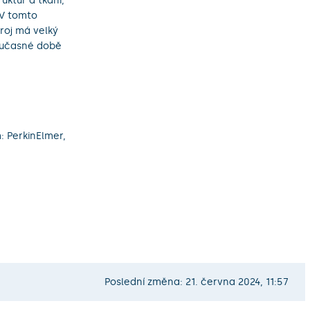
ktur a tkání,
 V tomto
troj má velký
současné době
: PerkinElmer,
Poslední změna: 21. června 2024, 11:57