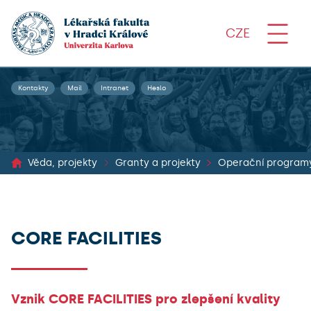
CZE
Kontakty
Mail
Intranet
Heslo
Věda, projekty
Granty a projekty
Operační program
CORE FACILITIES
Vznik CORE FACILITIES pro zlepšení kvality