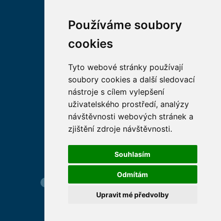
Fakultní nemocnice HK
Farmaceutická fakulta v
Používáme soubory
Hradci Králové Univerzity
cookies
Karlovy
Vojenská lékařská fakulta
Tyto webové stránky používají
Univerzity Obrany
soubory cookies a další sledovací
Studentské spolky na LF
nástroje s cílem vylepšení
HK
uživatelského prostředí, analýzy
Asociace děkanů
návštěvnosti webových stránek a
lékařských fakult ČR
zjištění zdroje návštěvnosti.
Souhlasím
Odmítám
Hledání osob
Nastavení cookie
Mapa webu
Upravit mé předvolby
© 2026 Univerzita Karlova foto UK a shutterstock.com