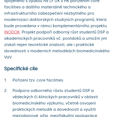
spojeného s výukou na LF UK v HK pořízením core
facilities a dalšího materiálně technického a
infrastrukturního zabezpečení nezbytného pro
modernizaci doktorských studijních programů, která
bude provedena v rámci komplementárního projektu
INODOK
. Projekt podpoří odborný růst studentů DSP a
akademických pracovníků vč. postdoků a umožní jim
získat nejen teoretické znalosti, ale i praktické
dovednosti v moderních metodikách biomedicínského
VaV.
Specifické cíle
Pořízení tzv. core facilities.
Podpora odborného růstu studentů DSP a
vědeckých či klinických pracovníků v oblasti
biomedicínského výzkumu, včetně osvojení
praktických metodik a dovedností a využití
mezioborové, příp. mezifakultní spolupráce.