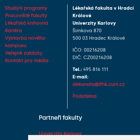
Studijní programy
Lékařská fakulta v Hradci
Pracoviště fakulty
Králové
Lékařská knihovna
Univerzity Karlovy
Kariéra
Šimkova 870
Výstavba nového
500 03 Hradec Králové
kampusu
IČO: 00216208
Veřejné zakázky
DIČ: CZ00216208
Kontakt pro média
Tel.:
495 816 111
E-mail:
dekanats@lfhk.cuni.cz
Podatelna
Partneři fakulty
Univerzita Karlova