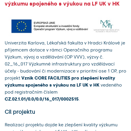
výzkumu spojeného s výukou na LF UK v HK
Univerzita Karlova, Lékařská fakulta v Hradci Králové je
příjemcem dotace v rámci Operačního programu
Výzkum, vývoj a vzdělávání (OP VVV), výzvy č.
02_16_017 Výzkumné infrastruktury pro vzdělávací
účely - budování či modernizace v prioritní ose 1 OP, pro
projekt
Vznik CORE FACILITIES pro zlepšení kvality
výzkumu spojeného s výukou na LF UK v HK
vedeného
pod registračním číslem
CZ.02.1.01/0.0/0.0/16_017/0002515
.
Cíl projektu
Realizací projektu dojde ke zlepšení kvality výzkumu