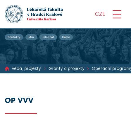
CZE
Kontakty
Mail
Intranet
Heslo
Věda, projekty
Granty a projekty
Operační program
OP VVV