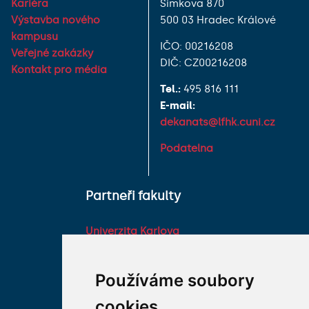
Kariéra
Šimkova 870
Výstavba nového
500 03 Hradec Králové
kampusu
IČO: 00216208
Veřejné zakázky
DIČ: CZ00216208
Kontakt pro média
Tel.:
495 816 111
E-mail:
dekanats@lfhk.cuni.cz
Podatelna
Partneři fakulty
Univerzita Karlova
Fakultní nemocnice HK
Farmaceutická fakulta v
Používáme soubory
Hradci Králové Univerzity
cookies
Karlovy