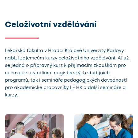
Advanced Life Support
Immediate Life Support
Celoživotní vzdělávání
Basic Instruktor Course
Point of care ultrasonografie
Medikemp
Lékařská fakulta v Hradci Králové Univerzity Karlovy
Univerzita třetího věku
nabízí zájemcům kurzy celoživotního vzdělávání. Ať už
Exkurze do plastinária Von Hagens (Guben, Německo)
se jedná o přípravný kurz k přijímacím zkouškám pro
uchazeče o studium magisterských studijních
programů, tak i semináře pedagogických dovedností
pro akademické pracovníky LF HK a další semináře a
kurzy.