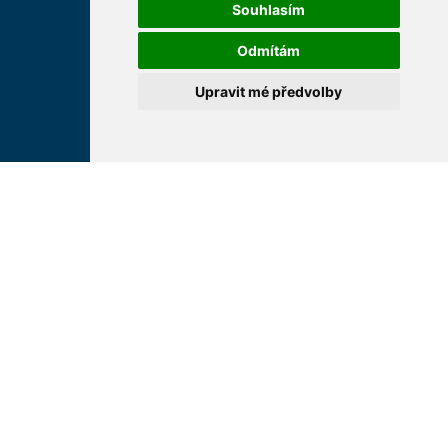
Souhlasím
Univerzita Karlova
Odmítám
Fakultní nemocnice HK
Upravit mé předvolby
Farmaceutická fakulta v
Hradci Králové Univerzity
Karlovy
Vojenská lékařská fakulta
Univerzity Obrany
Studentské spolky na LF
HK
Asociace děkanů
lékařských fakult ČR
Hledání osob
Nastavení cookie
Mapa webu