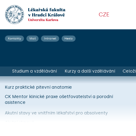
CZE
Kontakty
Mail
Intranet
Heslo
Studium a vzdělávání
Kurzy a další vzdělávání
Celoži
Kurz praktické pitevní anatomie
CK Mentor klinické praxe ošetřovatelství a porodní
asistence
Akutní stavy ve vnitřním lékařství pro absolventy
Akutní stavy II
Basic Life Support