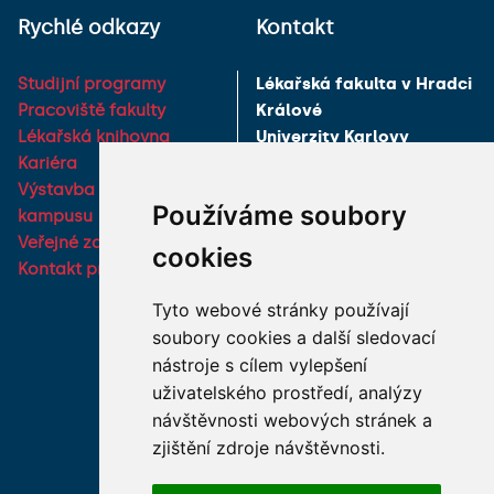
Rychlé odkazy
Kontakt
Studijní programy
Lékařská fakulta v Hradci
Pracoviště fakulty
Králové
Lékařská knihovna
Univerzity Karlovy
Kariéra
Šimkova 870
Výstavba nového
500 03 Hradec Králové
Používáme soubory
kampusu
IČO: 00216208
Veřejné zakázky
cookies
DIČ: CZ00216208
Kontakt pro média
Tel.:
495 816 111
Tyto webové stránky používají
E-mail:
soubory cookies a další sledovací
dekanats@lfhk.cuni.cz
nástroje s cílem vylepšení
uživatelského prostředí, analýzy
Podatelna
návštěvnosti webových stránek a
zjištění zdroje návštěvnosti.
Partneři fakulty