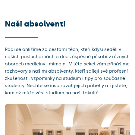
MUDr. František Zámola
MUDr. Tomáš Holubec, Ph.D.
Naši absolventi
MUDr. Anatolij Truhlář, Ph.D.
MUDr. Pavel Stodůlka, Ph.D.
doc. MUDr. Michal Pazderník, Ph.D.
Rádi se ohlížíme za cestami těch, kteří kdysi seděli v
MUDr. Jan Příborská
našich posluchárnách a dnes úspěšně působí v různých
oborech medicíny i mimo ni. V této sekci vám přinášíme
prof. MUDr. Bohuslav Melichar, Ph.D.
rozhovory s našimi absolventy, kteří sdílejí své profesní
zkušenosti, vzpomínky na studium i tipy pro současné
studenty. Nechte se inspirovat jejich příběhy a zjistěte,
kam až může vést studium na naší fakultě.