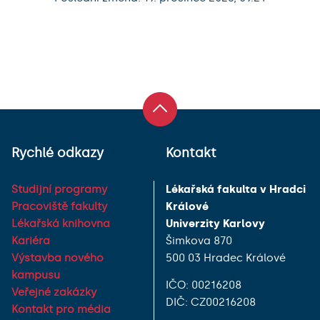
Rychlé odkazy
Kontakt
Studijní programy
Lékařská fakulta v Hradci
Pracoviště fakulty
Králové
Lékařská knihovna
Univerzity Karlovy
Kariéra
Šimkova 870
Výstavba nového
500 03 Hradec Králové
kampusu
IČO: 00216208
Veřejné zakázky
DIČ: CZ00216208
Kontakt pro média