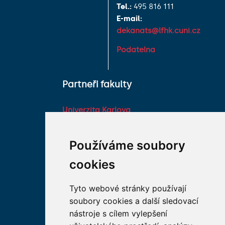
Tel.:
495 816 111
E-mail:
dekanats@lfhk.cuni.cz
Podatelna
Partneři fakulty
Univerzita Karlova
Fakultní nemocnice HK
Farmaceutická fakulta v
Používáme soubory
Hradci Králové Univerzity
cookies
Karlovy
Vojenská lékařská fakulta
Tyto webové stránky používají
Univerzity Obrany
soubory cookies a další sledovací
Studentské spolky na LF
nástroje s cílem vylepšení
HK