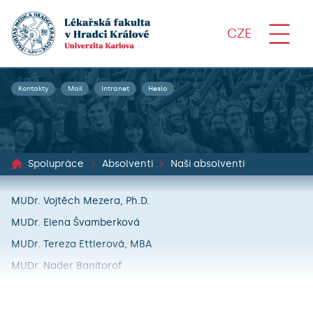
CZE
Kontakty
Mail
Intranet
Heslo
Spolupráce
Absolventi
Naši absolventi
MUDr. Vojtěch Mezera, Ph.D.
MUDr. Elena Švamberková
MUDr. Tereza Ettlerová, MBA
MUDr. Nader Banitorof
MUDr. Pavel Borský, Ph.D.
MUDr. Kristýna Néma