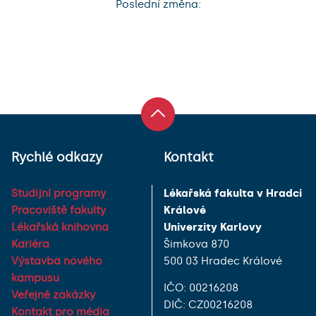
Poslední změna:
Rychlé odkazy
Kontakt
Studijní programy
Lékařská fakulta v Hradci
Pracoviště fakulty
Králové
Lékařská knihovna
Univerzity Karlovy
Kariéra
Šimkova 870
Výstavba nového
500 03 Hradec Králové
kampusu
IČO: 00216208
Veřejné zakázky
DIČ: CZ00216208
Kontakt pro média