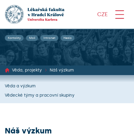
CZE
Kontakty
Mail
Intranet
Heslo
Věda, projekty
Náš výzkum
Věda a výzkum
Vědecké týmy a pracovní skupiny
Náš výzkum