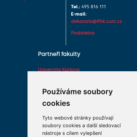
Tel.:
495 816 111
E-mail:
dekanats@lfhk.cuni.cz
Podatelna
Partneři fakulty
Univerzita Karlova
Fakultní nemocnice HK
Farmaceutická fakulta v
Používáme soubory
Hradci Králové Univerzity
cookies
Karlovy
Vojenská lékařská fakulta
Tyto webové stránky používají
Univerzity Obrany
soubory cookies a další sledovací
Studentské spolky na LF
nástroje s cílem vylepšení