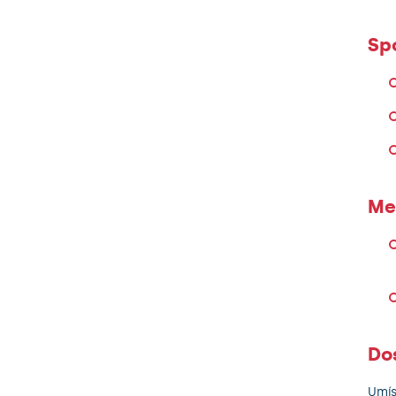
Sp
Me
Do
Umís