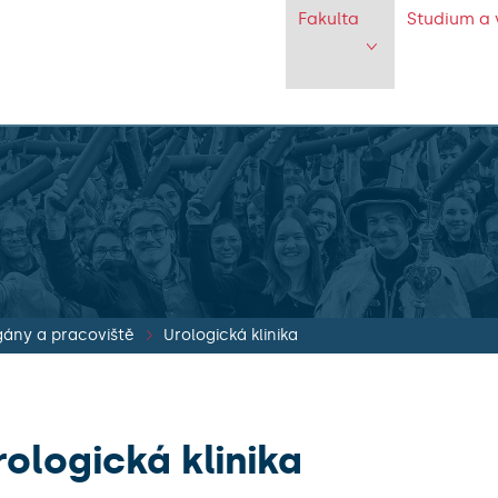
Fakulta
Studium a 
ány a pracoviště
Urologická klinika
rologická klinika