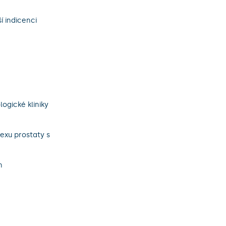
í indicenci
ogické kliniky
exu prostaty s
n