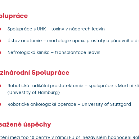
olupráce
Spolupráce s UHK – toxiny v nádorech ledvin
Ústav anatomie – morfologie apexu prostaty a pánevního d
Nefrologická klinika – transplantace ledvin
zinárodní Spolupráce
Robotická radikální prostatektomie – spolupráce s Martini k
(Univestity of Hamburg)
Robotické onkologické operace – University of Stuttgard
sažené úspěchy
tění mezi top 10 centry v rámci EU při nezávislém hodnocení Ro