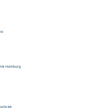
na
linik Hamburg
botické