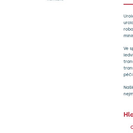
Urol
urol
robo
mini
Ve s
ledv
tran
tran
péči
Naší
nejm
Hl