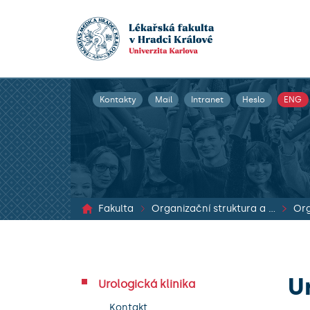
Kontakty
Mail
Intranet
Heslo
ENG
Fakulta
Organizační struktura a dokumenty
Org
U
Urologická klinika
Kontakt