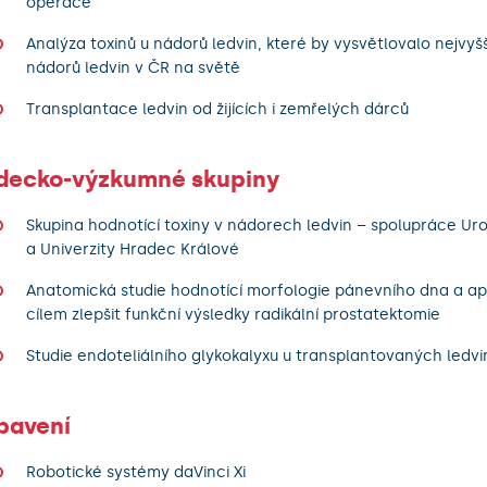
operace
Analýza toxinů u nádorů ledvin, které by vysvětlovalo nejvyšš
nádorů ledvin v ČR na světě
Transplantace ledvin od žijících i zemřelých dárců
decko-výzkumné skupiny
Skupina hodnotící toxiny v nádorech ledvin – spolupráce Urol
a Univerzity Hradec Králové
Anatomická studie hodnotící morfologie pánevního dna a ap
cílem zlepšit funkční výsledky radikální prostatektomie
Studie endoteliálního glykokalyxu u transplantovaných ledvi
bavení
Robotické systémy daVinci Xi