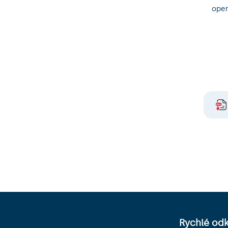
oper
Rychlé od