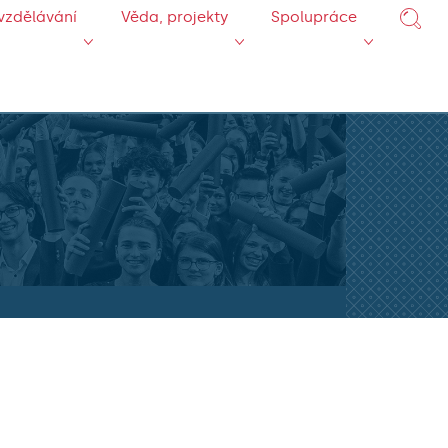
vzdělávání
Věda, projekty
Spolupráce