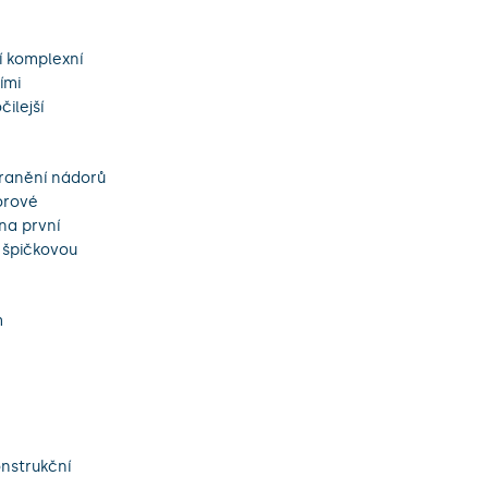
í komplexní
ími
ilejší
tranění nádorů
orové
na první
í špičkovou
m
nstrukční