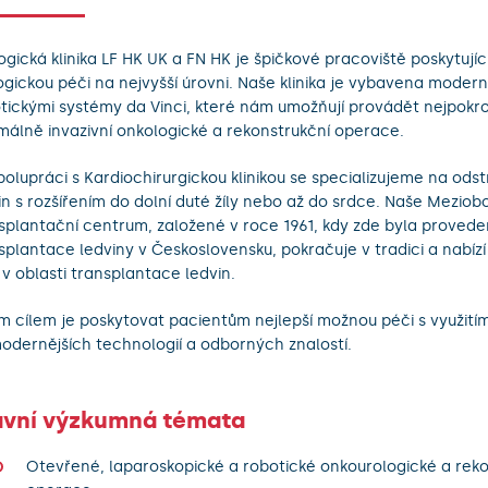
ogická klinika LF HK UK a FN HK je špičkové pracoviště poskytujíc
ogickou péči na nejvyšší úrovni. Naše klinika je vybavena modern
tickými systémy da Vinci, které nám umožňují provádět nejpokroč
málně invazivní onkologické a rekonstrukční operace.
polupráci s Kardiochirurgickou klinikou se specializujeme na ods
in s rozšířením do dolní duté žíly nebo až do srdce. Naše Meziob
splantační centrum, založené v roce 1961, kdy zde byla provede
splantace ledviny v Československu, pokračuje v tradici a nabíz
 v oblasti transplantace ledvin.
m cílem je poskytovat pacientům nejlepší možnou péči s využití
odernějších technologií a odborných znalostí.
avní výzkumná témata
Otevřené, laparoskopické a robotické onkourologické a reko