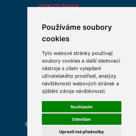
Univerzita Karlova
Fakultní nemocnice HK
Farmaceutická fakulta v
Používáme soubory
Hradci Králové Univerzity
cookies
Karlovy
Vojenská lékařská fakulta
Tyto webové stránky používají
Univerzity Obrany
soubory cookies a další sledovací
Studentské spolky na LF
nástroje s cílem vylepšení
HK
uživatelského prostředí, analýzy
Asociace děkanů
návštěvnosti webových stránek a
lékařských fakult ČR
zjištění zdroje návštěvnosti.
Souhlasím
Odmítám
Hledání osob
Nastavení cookie
Mapa webu
Upravit mé předvolby