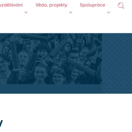
vzdělávání
Věda, projekty
Spolupráce
y