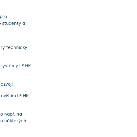
 pro
o studenty a
erý technický
í systémy LF HK
ozvoji.
ovištím LF HK
o např. na
bo některých