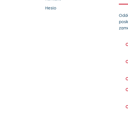
Heslo
Oddě
posk
zamě