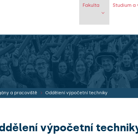
Fakulta
Studium a 
ány a pracoviště
Oddělení výpočetní techniky
ddělení výpočetní technik