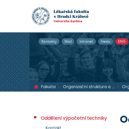
Kontakty
Mail
Intranet
Heslo
ENG
Fakulta
Organizační struktura a dokumenty
Org
O
Oddělení výpočetní techniky
Kontakt