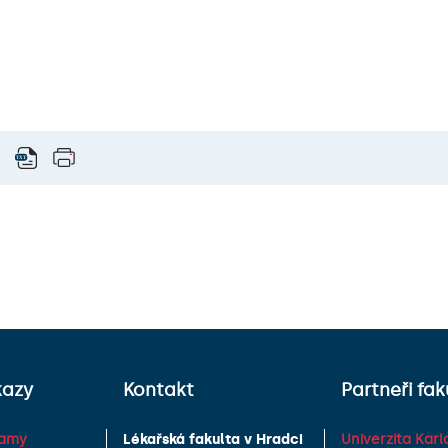
kazy
Kontakt
Partneři fak
ramy
Lékařská fakulta v Hradci
Univerzita Karl