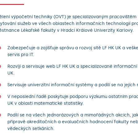
lení výpočetní techniky (OVT) je specializovaným pracovištěm
ytování služeb ve všech oblastech informačních technologií pr
stnance Lékařské fakulty v Hradci Králové Univerzity Karlovy.
Zabezpečuje a zajišťuje správu a rozvoj sítě LF HK UK a vešk
servis pro IT.
Rozvíjí a servisuje web LF HK UK a specializované informačn
UK.
Servisuje univerzitní informační systémy a podílí se na jejich r
V neposlední řadě poskytuje podporu výzkumu ostatním prac
UK v oblasti matematické statistiky.
Podílí se na všech jednorázových a mimořádných akcích, jak
přípravě akreditačních a evaluačních hodnocení fakulty ne
vědeckých setkáních.