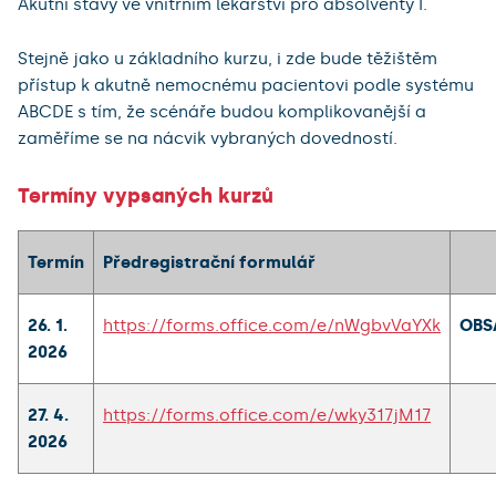
Akutní stavy ve vnitřním lékařství pro absolventy I.
Stejně jako u základního kurzu, i zde bude těžištěm
přístup k akutně nemocnému pacientovi podle systému
ABCDE s tím, že scénáře budou komplikovanější a
zaměříme se na nácvik vybraných dovedností.
Termíny vypsaných kurzů
Termín
Předregistrační
formulář
26. 1.
https://forms.office.com/e/nWgbvVaYXk
OBS
2026
27. 4.
https://forms.office.com/e/wky317jM17
2026