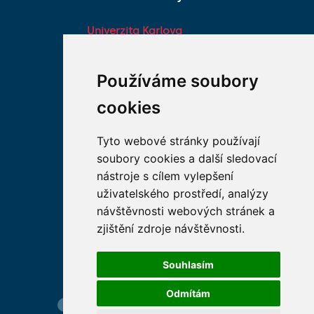
Univerzita Karlova
Fakultní nemocnice HK
Farmaceutická fakulta v
Používáme soubory
Hradci Králové Univerzity
cookies
Karlovy
Vojenská lékařská fakulta
Tyto webové stránky používají
Univerzity Obrany
soubory cookies a další sledovací
Studentské spolky na LF
nástroje s cílem vylepšení
HK
uživatelského prostředí, analýzy
Asociace děkanů
návštěvnosti webových stránek a
lékařských fakult ČR
zjištění zdroje návštěvnosti.
Souhlasím
Odmítám
Hledání osob
Nastavení cookie
Mapa webu