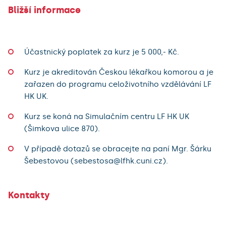
Bližší informace
Účastnický poplatek za kurz je 5 000,- Kč.
Kurz je akreditován Českou lékařkou komorou a je
zařazen do programu celoživotního vzdělávání LF
HK UK.
Kurz se koná na Simulačním centru LF HK UK
(Šimkova ulice 870).
V případě dotazů se obracejte na paní Mgr. Šárku
Šebestovou (sebestosa@lfhk.cuni.cz).
Kontakty