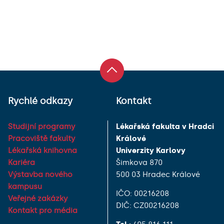
Rychlé odkazy
Kontakt
Studijní programy
Lékařská fakulta v Hradci
Pracoviště fakulty
Králové
Lékařská knihovna
Univerzity Karlovy
Kariéra
Šimkova 870
Výstavba nového
500 03 Hradec Králové
kampusu
IČO: 00216208
Veřejné zakázky
DIČ: CZ00216208
Kontakt pro média