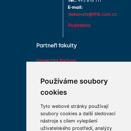
Tel.:
495 816 111
E-mail:
dekanats@lfhk.cuni.cz
Podatelna
Partneři fakulty
Univerzita Karlova
Fakultní nemocnice HK
Farmaceutická fakulta v
Používáme soubory
Hradci Králové Univerzity
cookies
Karlovy
Vojenská lékařská fakulta
Tyto webové stránky používají
Univerzity Obrany
soubory cookies a další sledovací
Studentské spolky na LF
nástroje s cílem vylepšení
HK
uživatelského prostředí, analýzy