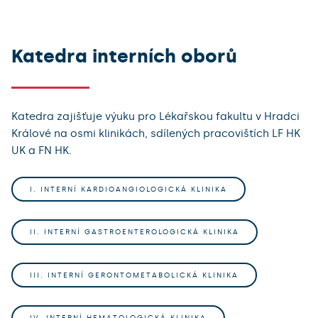
Katedra interních oborů
Katedra zajišťuje výuku pro Lékařskou fakultu v Hradci
Králové na osmi klinikách, sdílených pracovištích LF HK
UK a FN HK.
I. INTERNÍ KARDIOANGIOLOGICKÁ KLINIKA
II. INTERNÍ GASTROENTEROLOGICKÁ KLINIKA
III. INTERNÍ GERONTOMETABOLICKÁ KLINIKA