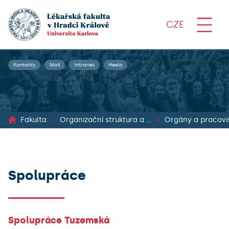
CZE
Kontakty
Mail
Intranet
Heslo
Fakulta
Organizační struktura a dokumenty
Orgány a pracovi
Spolupráce
Spolupráce Tuzemská