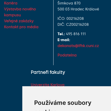
Kariéra
Šimkova 870
Výstavba nového
500 03 Hradec Králové
kampusu
IČO: 00216208
Veřejné zakázky
DIČ: CZ00216208
Kontakt pro média
Tel.:
495 816 111
E-mail:
dekanats@lfhk.cuni.cz
Podatelna
Partneři fakulty
Univerzita Karlova
Fakultní nemocnice HK
Farmaceutická fakulta v
Používáme soubory
Hradci Králové Univerzity