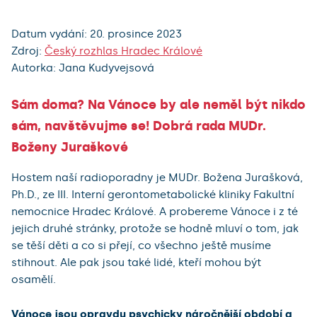
Datum vydání: 20. prosince 2023
Zdroj:
Český rozhlas Hradec Králové
Autorka: Jana Kudyvejsová
Sám doma? Na Vánoce by ale neměl být nikdo
sám, navštěvujme se! Dobrá rada MUDr.
Boženy Juraškové
Hostem naší radioporadny je MUDr. Božena Jurašková,
Ph.D., ze III. Interní gerontometabolické kliniky Fakultní
nemocnice Hradec Králové. A probereme Vánoce i z té
jejich druhé stránky, protože se hodně mluví o tom, jak
se těší děti a co si přejí, co všechno ještě musíme
stihnout. Ale pak jsou také lidé, kteří mohou být
osamělí.
Vánoce jsou opravdu psychicky náročnější období a