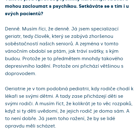
mohou zacloumat s psychikou. Setkáváte se s tím i u
svých pacientů?
Denně. Musím říci, že denně. Já jsem specializací
geriatr, tedy člověk, který se zabývá zhoršenou
soběstačností našich seniorů. A zejména v tomto
vánočním období se ptám, jak tráví svátky, s kým
budou. Protože je to předmětem mnohdy takového
depresivního ladění. Protože oni přichází většinou s
doprovodem.
Geriatrie je v tom podobná pediatrii, kdy rodiče chodí k
lékaři se svými dětmi. A tady zase přicházejí děti se
svými rodiči. A musím říct, že kolikrát je to věc rozpaků,
když si ty děti uvědomí, že jejich rodič je doma sám. A
to není dobře. Já jsem toho ražení, že by se lidé
opravdu měli scházet.