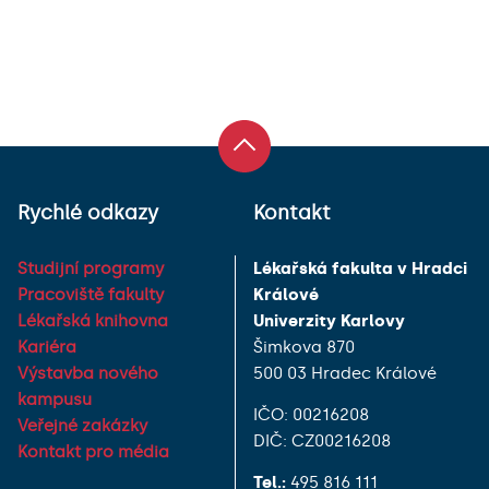
Rychlé odkazy
Kontakt
Studijní programy
Lékařská fakulta v Hradci
Pracoviště fakulty
Králové
Lékařská knihovna
Univerzity Karlovy
Kariéra
Šimkova 870
Výstavba nového
500 03 Hradec Králové
kampusu
IČO: 00216208
Veřejné zakázky
DIČ: CZ00216208
Kontakt pro média
Tel.:
495 816 111