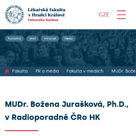
CZE
Kontakty
Mail
Intranet
Heslo
Fakulta
PR a média
Fakulta v médiích
MUDr. Bože
MUDr. Božena Jurašková, Ph.D.,
v Radioporadně ČRo HK