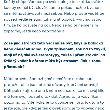
Každý chápe Vánoce po svém, ale je to zkrátka svátek,
kde by neměl být člověk sám a pokud možno bychom
se měli navštěvovat mezi sebou. Nebo prostě vědět, že
soused vedle je sám, tak mu jít popřát, vyjít mu vstříc
tím, že ho pozvete na čaj. Nebo se ho přinejmenším
zeptáme, jestli něco nepotřebuje.
Zase jiná stránka této věci může být, když je babička
nebo dědeček sama, svým způsobem jsou na to zvyklí,
mají už nějaké své stereotypy, takže i přemisťování na
Štědrý večer k dětem může být stresem. Jak k tomu
přistoupit?
Máte pravdu. Samozřejmě nemůžete nikoho nutit,
protože tohle jsou přesně důvody, který oni udávají.
Děti pak říkají, ale ona k nám nechce, chce mít svůj klid,
má tam svoji postel a tak dál. Ale na to já vždy říkám,
pozor na to. Víte, když je to dvojice seniorů, tak tam to
ještě jde, ale když je ten člověk sám, je to vdovec nebo