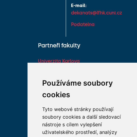
E-mail:
dekanats@lfhk.cuni.cz
Podatelna
Partneři fakulty
Univerzita Karlova
Fakultní nemocnice HK
Farmaceutická fakulta v
Používáme soubory
Hradci Králové Univerzity
cookies
Karlovy
Vojenská lékařská fakulta
Tyto webové stránky používají
Univerzity Obrany
soubory cookies a další sledovací
Studentské spolky na LF
nástroje s cílem vylepšení
HK
uživatelského prostředí, analýzy
Asociace děkanů