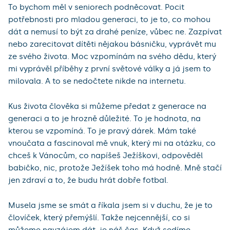
To bychom měl v seniorech podněcovat. Pocit
potřebnosti pro mladou generaci, to je to, co mohou
dát a nemusí to být za drahé peníze, vůbec ne. Zazpívat
nebo zarecitovat dítěti nějakou básničku, vyprávět mu
ze svého života. Moc vzpomínám na svého dědu, který
mi vyprávěl příběhy z první světové války a já jsem to
milovala. A to se nedočtete nikde na internetu.
Kus života člověka si můžeme předat z generace na
generaci a to je hrozně důležité. To je hodnota, na
kterou se vzpomíná. To je pravý dárek. Mám také
vnoučata a fascinoval mě vnuk, který mi na otázku, co
chceš k Vánocům, co napíšeš Ježíškovi, odpověděl
babičko, nic, protože Ježíšek toho má hodně. Mně stačí
jen zdraví a to, že budu hrát dobře fotbal.
Musela jsme se smát a říkala jsem si v duchu, že je to
človíček, který přemýšlí. Takže nejcennější, co si
můžeme navzájem dát, je náš čas. Když sedíme,