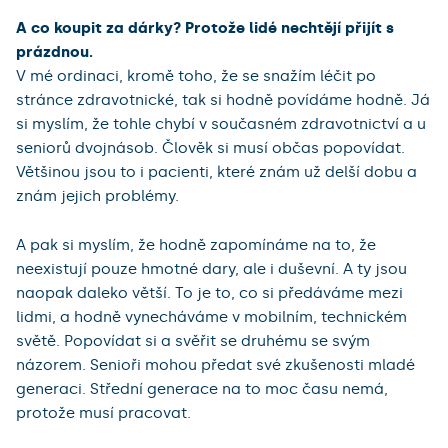
A co koupit za dárky? Protože lidé nechtějí přijít s
prázdnou.
V mé ordinaci, kromě toho, že se snažím léčit po
stránce zdravotnické, tak si hodně povídáme hodně. Já
si myslím, že tohle chybí v současném zdravotnictví a u
seniorů dvojnásob. Člověk si musí občas popovídat.
Většinou jsou to i pacienti, které znám už delší dobu a
znám jejich problémy.
A pak si myslím, že hodně zapomínáme na to, že
neexistují pouze hmotné dary, ale i duševní. A ty jsou
naopak daleko větší. To je to, co si předáváme mezi
lidmi, a hodně vynecháváme v mobilním, technickém
světě. Popovídat si a svěřit se druhému se svým
názorem. Senioři mohou předat své zkušenosti mladé
generaci. Střední generace na to moc času nemá,
protože musí pracovat.