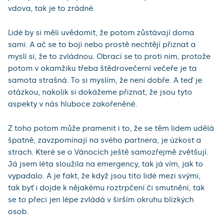
vdova, tak je to zrádné.
Lidé by si měli uvědomit, že potom zůstávají doma
sami. A ač se to bojí nebo prostě nechtějí přiznat a
myslí si, že to zvládnou. Obrací se to proti nim, protože
potom v okamžiku třeba štědrovečerní večeře je ta
samota strašná. To si myslím, že není dobře. A teď je
otázkou, nakolik si dokážeme přiznat, že jsou tyto
aspekty v nás hluboce zakořeněné.
Z toho potom může pramenit i to, že se těm lidem udělá
špatně, zavzpomínají na svého partnera, je úzkost a
strach. Které se o Vánocích ještě samozřejmě zvětšují.
Já jsem léta sloužila na emergency, tak já vím, jak to
vypadalo. A je fakt, že když jsou tito lidé mezi svými,
tak byť i dojde k nějakému roztrpčení či smutnění, tak
se to přeci jen lépe zvládá v širším okruhu blízkých
osob.