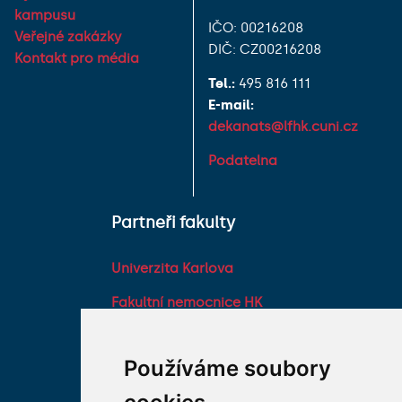
kampusu
IČO: 00216208
Veřejné zakázky
DIČ: CZ00216208
Kontakt pro média
Tel.:
495 816 111
E-mail:
dekanats@lfhk.cuni.cz
Podatelna
Partneři fakulty
Univerzita Karlova
Fakultní nemocnice HK
Farmaceutická fakulta v
Hradci Králové Univerzity
Používáme soubory
Karlovy
Vojenská lékařská fakulta