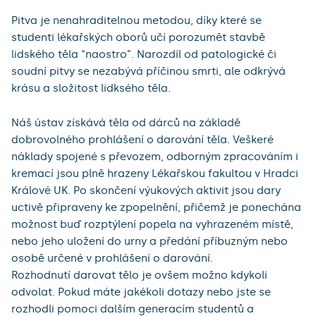
Pitva je nenahraditelnou metodou, díky které se
studenti lékařských oborů učí porozumět stavbě
lidského těla “naostro”. Narozdíl od patologické či
soudní pitvy se nezabývá příčinou smrti, ale odkrývá
krásu a složitost lidksého těla.
Náš ústav získává těla od dárců na základě
dobrovolného prohlášení o darování těla. Veškeré
náklady spojené s převozem, odborným zpracováním i
kremací jsou plně hrazeny Lékařskou fakultou v Hradci
Králové UK. Po skončení výukových aktivit jsou dary
uctivě připraveny ke zpopelnění, přičemž je ponechána
možnost buď rozptýlení popela na vyhrazeném místě,
nebo jeho uložení do urny a předání příbuzným nebo
osobě určené v prohlášení o darování.
Rozhodnutí darovat tělo je ovšem možno kdykoli
odvolat. Pokud máte jakékoli dotazy nebo jste se
rozhodli pomoci dalším generacím studentů a