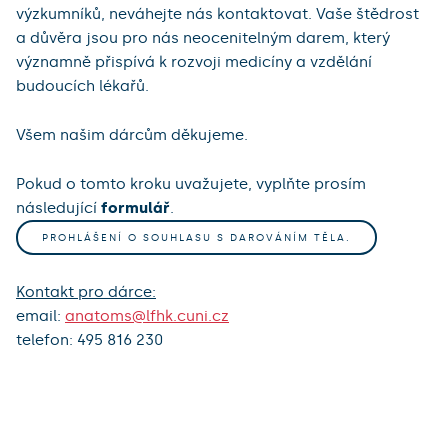
výzkumníků, neváhejte nás kontaktovat. Vaše štědrost
a důvěra jsou pro nás neocenitelným darem, který
významně přispívá k rozvoji medicíny a vzdělání
budoucích lékařů.
Všem našim dárcům děkujeme.
Pokud o tomto kroku uvažujete, vyplňte prosím
následující
formulář
.
PROHLÁŠENÍ O SOUHLASU S DAROVÁNÍM TĚLA.
Kontakt pro dárce:
email:
anatoms@lfhk.cuni.cz
telefon: 495 816 230